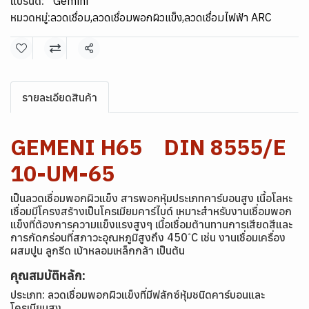
แบรนด์:
Gemini
หมวดหมู่:
ลวดเชื่อม
,
ลวดเชื่อมพอกผิวแข็ง
,
ลวดเชื่อมไฟฟ้า ARC
แชร์
รายละเอียดสินค้า
GEMENI H65 DIN 8555/E
10-UM-65
เป็นลวดเชื่อมพอกผิวแข็ง สารพอกหุ้มประเภทคาร์บอนสูง เนื้อโลหะ
เชื่อมมีโครงสร้างเป็นโครเมียมคาร์ไบด์ เหมาะสำหรับงานเชื่อมพอก
แข็งที่ต้องการความแข็งแรงสูงๆ เนื้อเชื่อมต้านทานการเสียดสีและ
การกัดกร่อนที่สภาวะอุณหภูมิสูงถึง 450 ํC เช่น งานเชื่อมเครื่อง
ผสมปูน ลูกรีด เบ้าหลอมเหล็กกล้า เป็นต้น
คุณสมบัติหลัก:
ประเภท: ลวดเชื่อมพอกผิวแข็งที่มีฟลักซ์หุ้มชนิดคาร์บอนและ
โครเมียมสูง