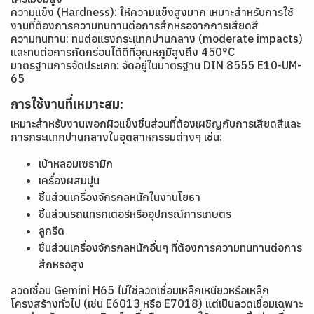
ความแข็ง (Hardness): ให้ความแข็งสูงมาก เหมาะสำหรับการใช้
งานที่ต้องการความทนทานต่อการสึกหรอจากการเสียดสี
ความทนทาน: ทนต่อแรงกระแทกปานกลาง (moderate impacts)
และทนต่อการกัดกร่อนได้ดีที่อุณหภูมิสูงถึง 450°C
มาตรฐานการจัดประเภท: จัดอยู่ในมาตรฐาน DIN 8555 E10-UM-
65
การใช้งานที่เหมาะสม:
เหมาะสำหรับงานพอกผิวแข็งชิ้นส่วนที่ต้องเผชิญกับการเสียดสีและ
การกระแทกปานกลางในอุตสาหกรรมต่างๆ เช่น:
เบ้าหลอมเซรามิก
เครื่องผสมปูน
ชิ้นส่วนเครื่องจักรกลหนักในงานโยธา
ชิ้นส่วนรถแทรกเตอร์หรืออุปกรณ์การเกษตร
ลูกรีด
ชิ้นส่วนเครื่องจักรกลหนักอื่นๆ ที่ต้องการความทนทานต่อการ
สึกหรอสูง
ลวดเชื่อม Gemini H65 ไม่ใช่ลวดเชื่อมเหล็กเหนียวหรือเหล็ก
โครงสร้างทั่วไป (เช่น E6013 หรือ E7018) แต่เป็นลวดเชื่อมเฉพาะ