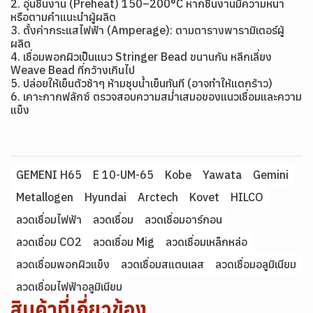
2. อุ่นชิ้นงาน (Preheat) 150–200°C หากชิ้นงานมีความหนา
หรือตามคำแนะนำผู้ผลิต
3. ตั้งค่ากระแสไฟฟ้า (Amperage): ตามตารางพารามิเตอร์ผู้
ผลิต
4. เชื่อมพอกผิวเป็นแนว Stringer Bead ขนานกัน หลีกเลี่ยง
Weave Bead ที่กว้างเกินไป
5. ปล่อยให้เย็นตัวช้าๆ ห้ามชุบน้ำเย็นทันที (อาจทำให้แตกร้าว)
6. เคาะกากฟลักซ์ ตรวจสอบความสม่ำเสมอของแนวเชื่อมและความ
แข็ง
GEMENI H65
E 10-UM-65
Kobe
Yawata
Gemini
Metallogen
Hyundai
Arctech
Kovet
HILCO
ลวดเชื่อมไฟฟ้า
ลวดเชื่อม
ลวดเชื่อมอาร์กอน
ลวดเชื่อม CO2
ลวดเชื่อม Mig
ลวดเชื่อมเหล็กหล่อ
ลวดเชื่อมพอกผิวแข็ง
ลวดเชื่อมสแตนเลส
ลวดเชื่อมอลูมิเนียม
ลวดเชื่อมไฟฟ้าอลูมิเนียม
สินค้าที่เกี่ยวข้อง