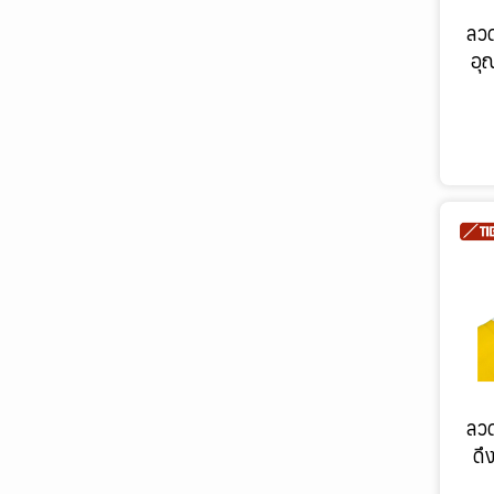
ลว
ไฟสำรองและป้ายหนีไฟ
อุ
ตู้อุปกรณ์ดับเพลิง
ชุดปฐมพยาบาล
ลว
ดึ