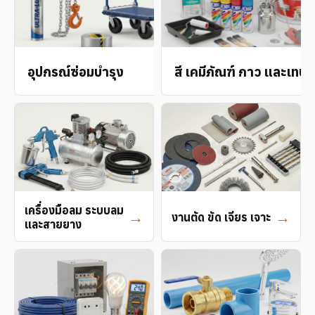
→
อุปกรณ์ซ่อมบำรุง
สี เคมีภัณฑ์ กาว และเทป
เครื่องมือลม ระบบลม
→
→
งานตัด ขัด เจียร เจาะ
และสายยาง