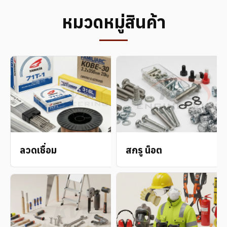
หมวดหมู่สินค้า
→
ลวดเชื่อม
สกรู น็อต