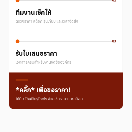
02
ทีมงานเช็คให้
ตรวจราคา สต็อก รุ่นเทียบ และเวลาจัดส่ง
03
รับใบเสนอราคา
เอกสารครบสำหรับงานจัดซื้อองค์กร
*คลิ๊ก* เพื่อขอราคา!
ให้ทีม ThaiBuyTools ช่วยเช็คราคาและสต็อก