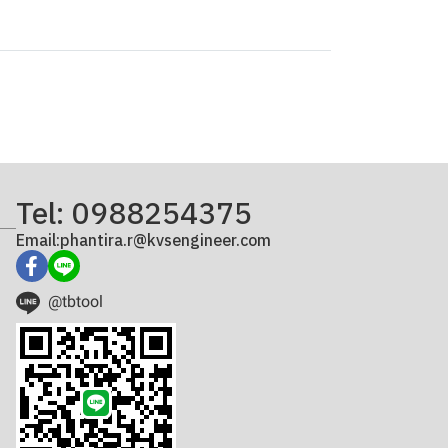
Tel: 0988254375
Email:phantira.r@kvsengineer.com
@tbtool