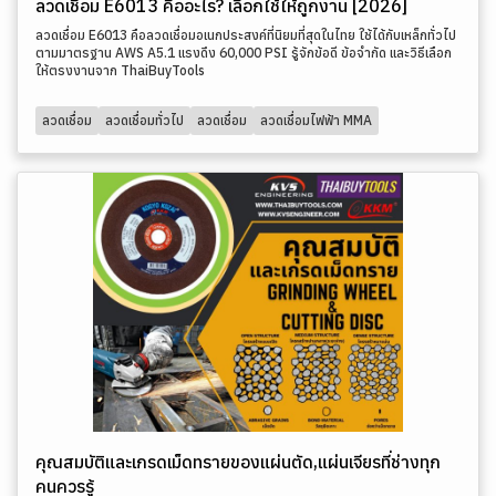
ลวดเชื่อม E6013 คืออะไร? เลือกใช้ให้ถูกงาน [2026]
ลวดเชื่อม E6013 คือลวดเชื่อมอเนกประสงค์ที่นิยมที่สุดในไทย ใช้ได้กับเหล็กทั่วไป
ตามมาตรฐาน AWS A5.1 แรงดึง 60,000 PSI รู้จักข้อดี ข้อจำกัด และวิธีเลือก
ให้ตรงงานจาก ThaiBuyTools
ลวดเชื่อม
ลวดเชื่อมทั่วไป
ลวดเชื่อม
ลวดเชื่อมไฟฟ้า MMA
คุณสมบัติและเกรดเม็ดทรายของแผ่นตัด,แผ่นเจียรที่ช่างทุก
คนควรรู้