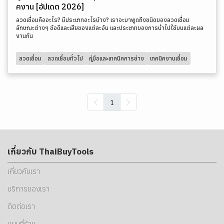
คงาน [อัปเดต 2026]
ลวดเชื่อมคืออะไร? มีประเภทอะไรบ้าง? เราจะมาพูดถึงชนิดของลวดเชื่อม
ลักษณะต่างๆ ข้อดีและเสียของแต่ละอัน และประเภทของการนำไปใช้บนแต่ละผล
งานกัน
ลวดเชื่อม
ลวดเชื่อมทั่วไป
คู่มือและเทคนิคการช่าง
เทคนิคงานเชื่อม
1
เกี่ยวกับ ThaiBuyTools
เกี่ยวกับเรา
บริการของเรา
ติดต่อเรา
แผนที่ร้าน