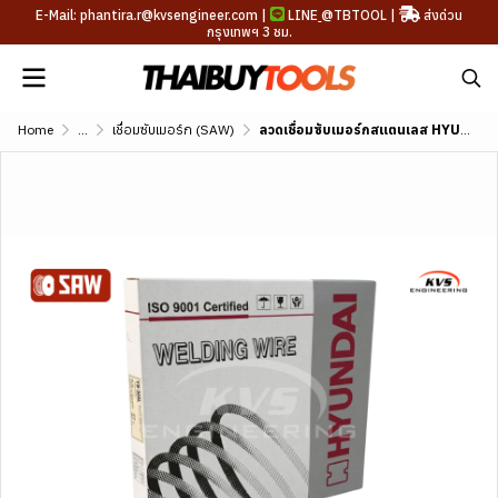
E-Mail: phantira.r@kvsengineer.com |
LINE
@TBTOOL
|
ส่งด่วน
กรุงเทพฯ 3 ชม.
Home
...
เชื่อมซับเมอร์ก (SAW)
ลวดเชื่อมซับเมอร์กสแตนเลส HYUNDAI SUBMERGED WIRE YS-308L (AWS A5.9 ER308L)