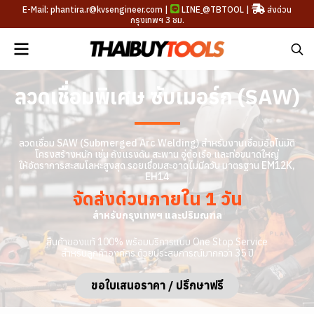
E-Mail: phantira.r@kvsengineer.com |
LINE
@TBTOOL
|
ส่งด่วน
กรุงเทพฯ 3 ชม.
ลวดเชื่อมพิเศษ ซับเมอร์ก (SAW)
ลวดเชื่อม SAW (Submerged Arc Welding) สำหรับงานเชื่อมอัตโนมัติ
โครงสร้างหนัก เช่น ถังแรงดัน สะพาน อู่ต่อเรือ และท่อขนาดใหญ่
ให้อัตราการสะสมโลหะสูงสุด รอยเชื่อมสะอาดไม่มีควัน มาตรฐาน EM12K,
EH14
จัดส่งด่วนภายใน 1 วัน
สำหรับกรุงเทพฯ และปริมณฑล
สินค้าของแท้ 100% พร้อมบริการแบบ One Stop Service
สำหรับลูกค้าองค์กร ด้วยประสบการณ์มากกว่า 35 ปี
ขอใบเสนอราคา / ปรึกษาฟรี