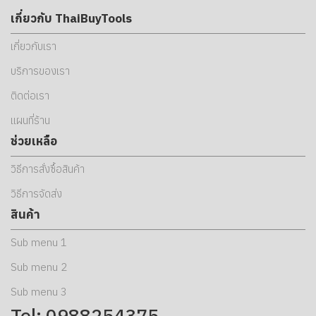
เกี่ยวกับ ThaiBuyTools
เกี่ยวกับเรา
บริการของเรา
ติดต่อเรา
แผนที่ร้าน
ช่วยเหลือ
วิธีการสั่งซื้อสินค้า
วิธีการจัดส่ง
สินค้า
Sub menu 1
Sub menu 2
Sub menu 3
Tel: 0988254375