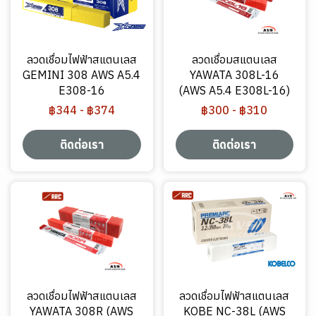
ลวดเชื่อมไฟฟ้าสแตนเลส
ลวดเชื่อมสแตนเลส
GEMINI 308 AWS A5.4
YAWATA 308L-16
E308-16
(AWS A5.4 E308L-16)
฿344
-
฿374
฿300
-
฿310
ติดต่อเรา
ติดต่อเรา
ลวดเชื่อมไฟฟ้าสแตนเลส
ลวดเชื่อมไฟฟ้าสแตนเลส
YAWATA 308R (AWS
KOBE NC-38L (AWS