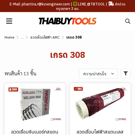
E-Mail: phantira.r@kvsengineer.com |
LINE
@TBTOOL
|
ส่งด่วน
กรุงเทพฯ 3 ชม.
Home
...
ลวดเชื่อมไฟฟ้า ARC
เกรด 308
เกรด 308
พบสินค้า 13 ชิ้น
ความน่าสนใจ
ลวดเชื่อมซับเมอร์กสแตน
ลวดเชื่อมไฟฟ้าสแตนเลส