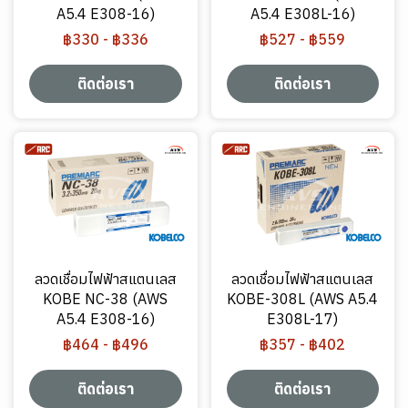
A5.4 E308-16)
A5.4 E308L-16)
฿330
-
฿336
฿527
-
฿559
ติดต่อเรา
ติดต่อเรา
ลวดเชื่อมไฟฟ้าสแตนเลส
ลวดเชื่อมไฟฟ้าสแตนเลส
KOBE NC-38 (AWS
KOBE-308L (AWS A5.4
A5.4 E308-16)
E308L-17)
฿464
-
฿496
฿357
-
฿402
ติดต่อเรา
ติดต่อเรา