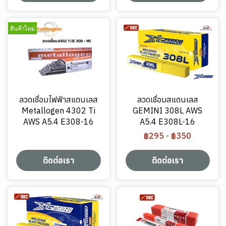
สินค้าใหม่
ลวดเชื่อมไฟฟ้าสแตนเลส
ลวดเชื่อมสแตนเลส
Metallogen 4302 Ti
GEMINI 308L AWS
AWS A5.4 E308-16
A5.4 E308L-16
฿295
-
฿350
ติดต่อเรา
ติดต่อเรา