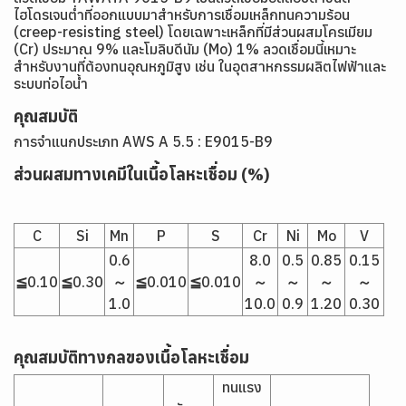
ไฮโดรเจนต่ำที่ออกแบบมาสำหรับการเชื่อมเหล็กทนความร้อน
(creep-resisting steel) โดยเฉพาะเหล็กที่มีส่วนผสมโครเมียม
(Cr) ประมาณ 9% และโมลิบดีนัม (Mo) 1% ลวดเชื่อมนี้เหมาะ
สำหรับงานที่ต้องทนอุณหภูมิสูง เช่น ในอุตสาหกรรมผลิตไฟฟ้าและ
ระบบท่อไอน้ำ
คุณสมบัติ
การจำแนกประเภท
AWS A 5.5 : E9015-B9
ส่วนผสมทางเคมีในเนื้อโลหะเชื่อม (%)
C
Si
Mn
P
S
Cr
Ni
Mo
V
0.6
8.0
0.5
0.85
0.15
≦0.10
≦0.30
～
≦0.010
≦0.010
～
～
～
～
1.0
10.0
0.9
1.20
0.30
คุณสมบัติทางกลของเนื้อโลหะเชื่อม
ทนแรง