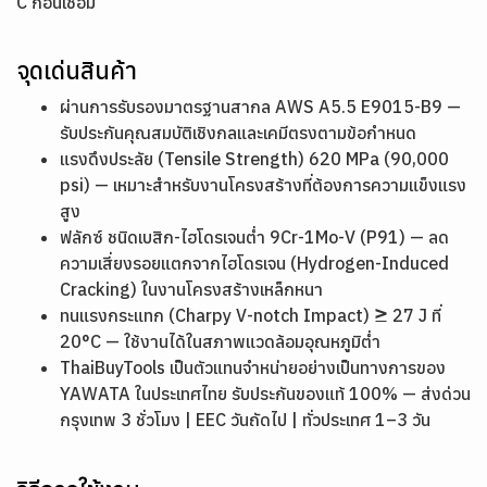
ํC ก่อนเชื่อม
จุดเด่นสินค้า
ผ่านการรับรองมาตรฐานสากล AWS A5.5 E9015-B9 —
รับประกันคุณสมบัติเชิงกลและเคมีตรงตามข้อกำหนด
แรงดึงประลัย (Tensile Strength) 620 MPa (90,000
psi) — เหมาะสำหรับงานโครงสร้างที่ต้องการความแข็งแรง
สูง
ฟลักซ์ ชนิดเบสิก-ไฮโดรเจนต่ำ 9Cr-1Mo-V (P91) — ลด
ความเสี่ยงรอยแตกจากไฮโดรเจน (Hydrogen-Induced
Cracking) ในงานโครงสร้างเหล็กหนา
ทนแรงกระแทก (Charpy V-notch Impact) ≥ 27 J ที่
20°C — ใช้งานได้ในสภาพแวดล้อมอุณหภูมิต่ำ
ThaiBuyTools เป็นตัวแทนจำหน่ายอย่างเป็นทางการของ
YAWATA ในประเทศไทย รับประกันของแท้ 100% — ส่งด่วน
กรุงเทพ 3 ชั่วโมง | EEC วันถัดไป | ทั่วประเทศ 1–3 วัน