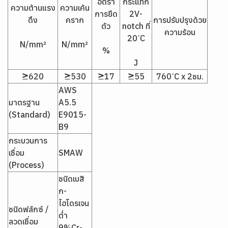
อัตรา
กระแทก
ความต้านแรง
ความเค้น
การยืด
2V-
ดึง
คราก
การปรับปรุงด้วย
ตัว
notch ที่
ความร้อน
20 ํC
N/mm²
N/mm²
%
J
≥620
≥530
≥17
≥55
760 ํC x 2ชม.
AWS
มาตรฐาน
A5.5
(Standard)
E9015-
B9
กระบวนการ
เชื่อม
SMAW
(Process)
ชนิดเบสิ
ก-
ไฮโดรเจน
ชนิดฟลักซ์ /
ต่ำ
ลวดเชื่อม
9%Cr-