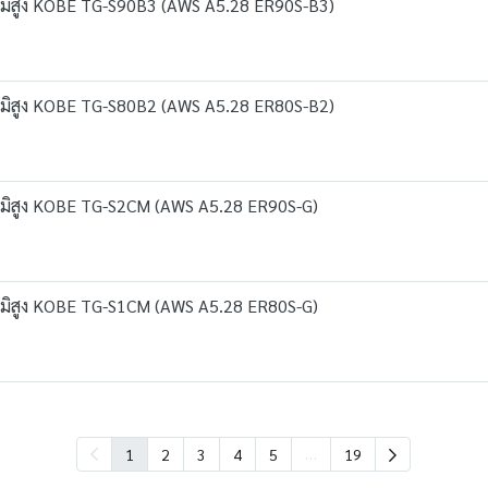
ภูมิสูง KOBE TG-S90B3 (AWS A5.28 ER90S-B3)
ภูมิสูง KOBE TG-S80B2 (AWS A5.28 ER80S-B2)
ภูมิสูง KOBE TG-S2CM (AWS A5.28 ER90S-G)
ภูมิสูง KOBE TG-S1CM (AWS A5.28 ER80S-G)
…
1
2
3
4
5
19