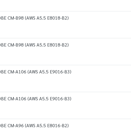
 KOBE CM-B98 (AWS A5.5 E8018-B2)
 KOBE CM-B98 (AWS A5.5 E8018-B2)
 KOBE CM-A106 (AWS A5.5 E9016-B3)
 KOBE CM-A106 (AWS A5.5 E9016-B3)
 KOBE CM-A96 (AWS A5.5 E8016-B2)