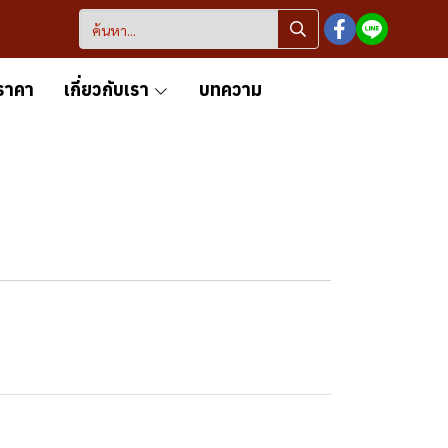
ราคา
เกี่ยวกับเรา
บทความ