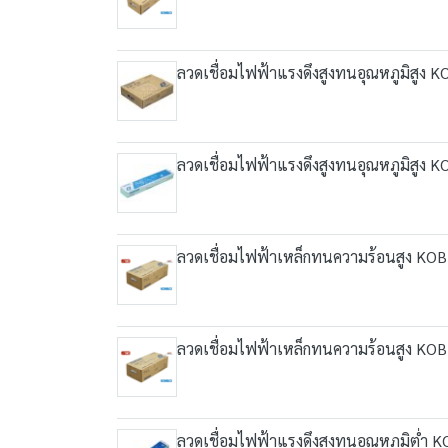
ลวดเชื่อมไฟฟ้าแรงดึงสูงทนอุณหภูมิสูง
ลวดเชื่อมไฟฟ้าแรงดึงสูงทนอุณหภูมิสูง
ลวดเชื่อมไฟฟ้าเหล็กทนความร้อนสูง KO
ลวดเชื่อมไฟฟ้าเหล็กทนความร้อนสูง KO
ลวดเชื่อมไฟฟ้าแรงดึงสูงทนอุณหภูมิต่ำ