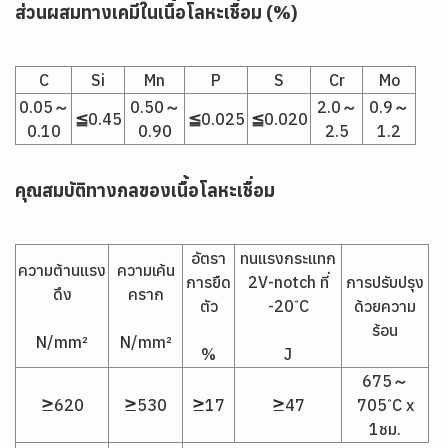
ส่วนผสมทางเคมีในเนื้อโลหะเชื่อม (%)
C
Si
Mn
P
S
Cr
Mo
0.05～
0.50～
2.0～
0.9～
≦0.45
≦0.025
≦0.020
0.10
0.90
2.5
1.2
คุณสมบัติทางกลของเนื้อโลหะเชื่อม
อัตรา
ทนแรงกระแทก
ความต้านแรง
ความเค้น
การยืด
2V-notch ที่
การปรับปรุง
ดึง
คราก
ตัว
-20 ํC
ด้วยความ
ร้อน
N/mm²
N/mm²
%
J
675～
≥620
≥530
≥17
≥47
705 ํC x
1ชม.