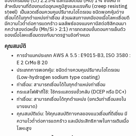
ของโครเมียม (Cr) 2.25% และโมลิบดีนัม (Mo) 1% ซึ่งเหมาะ
สำหรับงานที่ต้องทนต่ออุณหภูมิสูงและแรงคืบ (creep resisting
steel) เป็นลวดเชื่อมควบคุมปริมาณไฮโดรเจน ชนิดพอกหุ้มด่าง
เชื่อมได้ในทุกตำแหน่งท่าเชื่อม ส่วนผสมทางเคมีของเนื้อโลหะเชื่อมดี
มีความไวต่ำต่อการแตกร้าว ผลลัพธ์ของแมงกานีสต่อซิลิกอนมา
กกว่าสองต่อหนึ่ง (Mn/Si > 2:1) การทดสอบขั้นตอนการเย็นตัว
ของเนื้อโลหะเชื่อมตรงกับมาตรฐานข้อกำหนด
คุณสมบัติ
การจำแนกประเภท
AWS A 5.5 : E9015-B3,
ISO 3580 :
E 2 CrMo B 20
ประเภทการพอกหุ้ม: ชนิดด่างควบคุมปริมาณไฮโดรเจน
(Low-hydrogen sodium type coating)
ท่าเชื่อม: สามารถเชื่อมได้ในทุกตำแหน่งท่าเชื่อม
กระแสไฟฟ้าที่ใช้: ใช้กระแสตรงขั้วกลับ (DCEP หรือ DC+)
ท่าเชื่อม: สามารถเชื่อมได้ทุกตำแหน่ง (ยกเว้นท่าเชื่อมลงใน
บางขนาด)
คุณสมบัติเด่น: ให้คุณสมบัติทางกลของแนวเชื่อมที่ดีเยี่ยม มี
ความไวต่ำต่อการแตกร้าว และมีประสิทธิภาพในการเติมเนื้อ
โลหะสูง