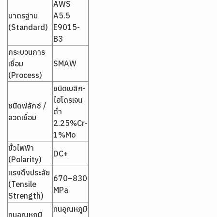
AWS
มาตรฐาน
A5.5
(Standard)
E9015-
B3
กระบวนการ
เชื่อม
SMAW
(Process)
ชนิดเบสิก-
ไฮโดรเจน
ชนิดฟลักซ์ /
ต่ำ
ลวดเชื่อม
2.25%Cr-
1%Mo
ขั้วไฟฟ้า
DC+
(Polarity)
แรงดึงประลัย
670–830
(Tensile
MPa
Strength)
ทนอุณหภูมิ
ทนอุณหภูมิ