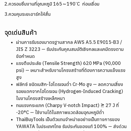
2.ควรอบชิ้นงานที่อุณหภูมิ 165～190 ํC ก่อนเชื่อม
3.ควบคุมระยะอาร์กให้สั้น
จุดเด่นสินค้า
ผ่านการรับรองมาตรฐานสากล AWS A5.5 E9015-B3 /
JIS Z 3223 — รับประกันคุณสมบัติเชิงกลและเคมีตรงตาม
ข้อกำหนด
แรงดึงประลัย (Tensile Strength) 620 MPa (90,000
psi) — เหมาะสำหรับงานโครงสร้างที่ต้องการความแข็งแรง
สูง
ฟลักซ์ ชนิดเบสิก-ไฮโดรเจนต่ำ Cr-Mo สูง — ลดความเสี่ยง
รอยแตกจากไฮโดรเจน (Hydrogen-Induced Cracking)
ในงานโครงสร้างเหล็กหนา
ทนแรงกระแทก (Charpy V-notch Impact) ≥ 27 J ที่
-20°C — ใช้งานได้ในสภาพแวดล้อมอุณหภูมิต่ำ
ThaiBuyTools เป็นตัวแทนจำหน่ายอย่างเป็นทางการของ
YAWATA ในประเทศไทย รับประกันของแท้ 100% — ส่งด่วน