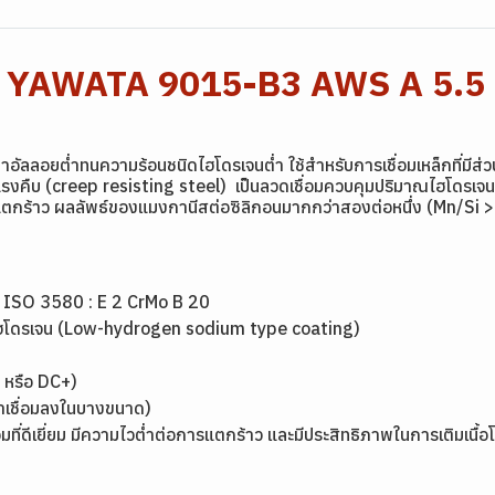
สูง YAWATA 9015-B3 AWS A 5.5
อัลลอยต่ำทนความร้อนชนิดไฮโดรเจนต่ำ ใช้สำหรับการเชื่อมเหล็กที่มีส
รงคืบ (creep resisting steel) เป็นลวดเชื่อมควบคุมปริมาณไฮโดรเจน ชน
รแตกร้าว ผลลัพธ์ของแมงกานีสต่อซิลิกอนมากกว่าสองต่อหนึ่ง (Mn/Si >
,
ISO 3580 : E 2 CrMo B 20
ไฮโดรเจน (Low-hydrogen sodium type coating)
ม
P หรือ DC+)
นท่าเชื่อมลงในบางขนาด)
มที่ดีเยี่ยม มีความไวต่ำต่อการแตกร้าว และมีประสิทธิภาพในการเติมเนื้