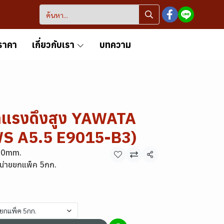
ราคา
เกี่ยวกับเรา
บทความ
้าแรงดึงสูง YAWATA
S A5.5 E9015-B3)
.0mm.
แชร์
น่ายยกแพ็ค 5กก.
ยยกแพ็ค 5กก.