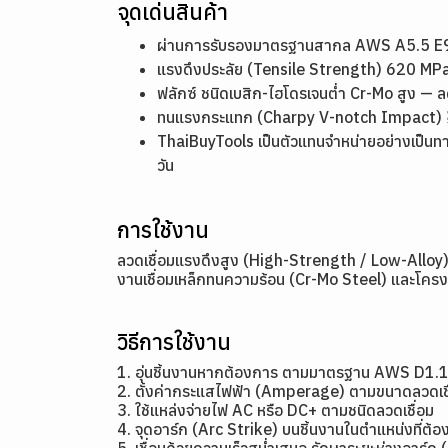
จุดเด่นสินค้า
ผ่านการรับรองมาตรฐานสากล AWS A5.5 E90
แรงดึงประลัย (Tensile Strength) 620 MPa
ฟลักซ์ ชนิดเบสิก-ไฮโดรเจนต่ำ Cr-Mo สูง
ทนแรงกระแทก (Charpy V-notch Impact) ≥ 2
ThaiBuyTools เป็นตัวแทนจำหน่ายอย่างเป็นท
วัน
การใช้งาน
ลวดเชื่อมแรงดึงสูง (High-Strength / Low-Alloy) 
งานเชื่อมเหล็กทนความร้อน (Cr-Mo Steel) และโคร
วิธีการใช้งาน
1. อุ่นชิ้นงานหากต้องการ ตามมาตรฐาน AWS D1.
2. ตั้งค่ากระแสไฟฟ้า (Amperage) ตามขนาดลว
3. ใช้แหล่งจ่ายไฟ AC หรือ DC+ ตามชนิดลวดเชื่อม
4. จุดอาร์ก (Arc Strike) บนชิ้นงานในตำแหน่งที่ต้อง