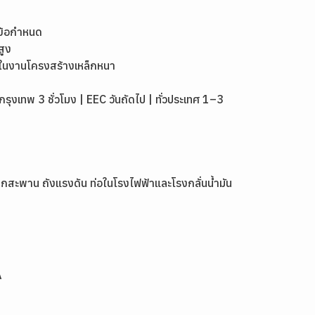
ข้อกำหนด
สูง
ในงานโครงสร้างเหล็กหนา
เทพ 3 ชั่วโมง | EEC วันถัดไป | ทั่วประเทศ 1–3
็กสะพาน ถังแรงดัน ท่อในโรงไฟฟ้าและโรงกลั่นน้ำมัน
A