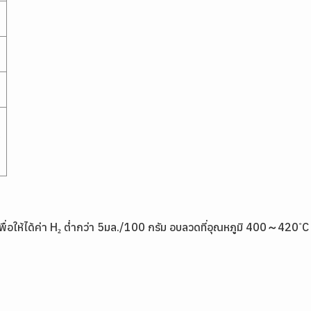
|
A
 เพื่อให้ได้ค่า H₂ ต่ำกว่า 5มล./100 กรัม อบลวดที่อุณหภูมิ 400～420 ํC เ