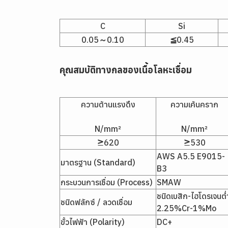
C
Si
0.05～0.10
≦0.45
คุณสมบัติทางกลของเนื้อโลหะเชื่อม
ความต้านแรงดึง
ความเค้นคราก
N/mm²
N/mm²
≥620
≥530
AWS A5.5 E9015-
มาตรฐาน (Standard)
B3
กระบวนการเชื่อม (Process)
SMAW
ชนิดเบสิก-ไฮโดรเจนต่
ชนิดฟลักซ์ / ลวดเชื่อม
2.25%Cr-1%Mo
ขั้วไฟฟ้า (Polarity)
DC+