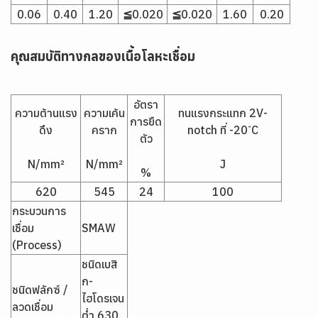
0.06
0.40
1.20
≦0.020
≦0.020
1.60
0.20
คุณสมบัติทางกลของเนื้อโลหะเชื่อม
อัตรา
ความต้านแรง
ความเค้น
ทนแรงกระแทก 2V-
การยืด
ดึง
คราก
notch ที่ -20 ํC
ตัว
N/mm²
N/mm²
J
%
620
545
24
100
กระบวนการ
เชื่อม
SMAW
(Process)
ชนิดเบสิ
ก-
ชนิดฟลักซ์ /
ไฮโดรเจน
ลวดเชื่อม
ต่ำ 630