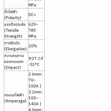
MPa
ขั้วไฟฟ้า
DC+
(Polarity)
แรงดึงประลัย
620–
(Tensile
780
Strength)
MPa
การยืดตัว
20%
(Elongation)
ความทนทาน
≥27 J ที่
แรงกระแทก
-51°C
(Impact)
2.6mm:
70–
100A |
3.2mm:
กระแสไฟฟ้า
100–
(Amperage)
140A |
4.0mm: