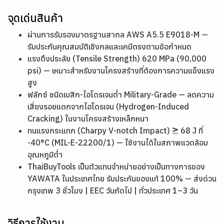
จุดเด่นสินค้า
ผ่านการรับรองมาตรฐานสากล AWS A5.5 E9018-M —
รับประกันคุณสมบัติเชิงกลและเคมีตรงตามข้อกำหนด
แรงดึงประลัย (Tensile Strength) 620 MPa (90,000
psi) — เหมาะสำหรับงานโครงสร้างที่ต้องการความแข็งแรง
สูง
ฟลักซ์ ชนิดเบสิก-ไฮโดรเจนต่ำ Military-Grade — ลดความ
เสี่ยงรอยแตกจากไฮโดรเจน (Hydrogen-Induced
Cracking) ในงานโครงสร้างเหล็กหนา
ทนแรงกระแทก (Charpy V-notch Impact) ≥ 68 J ที่
-40°C (MIL-E-22200/1) — ใช้งานได้ในสภาพแวดล้อม
อุณหภูมิต่ำ
ThaiBuyTools เป็นตัวแทนจำหน่ายอย่างเป็นทางการของ
YAWATA ในประเทศไทย รับประกันของแท้ 100% — ส่งด่วน
กรุงเทพ 3 ชั่วโมง | EEC วันถัดไป | ทั่วประเทศ 1–3 วัน
วิธีการใช้งาน