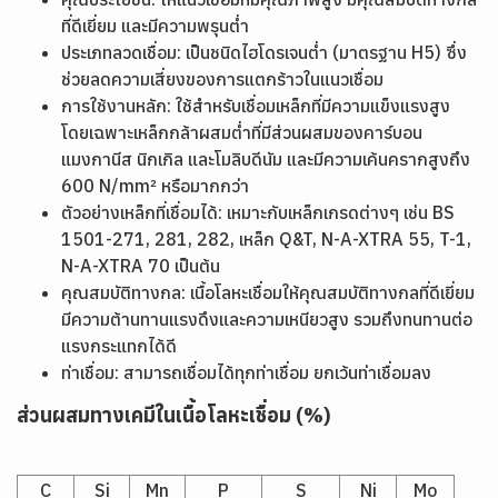
ที่ดีเยี่ยม และมีความพรุนต่ำ
ประเภทลวดเชื่อม: เป็นชนิดไฮโดรเจนต่ำ (มาตรฐาน H5) ซึ่ง
ช่วยลดความเสี่ยงของการแตกร้าวในแนวเชื่อม
การใช้งานหลัก: ใช้สำหรับเชื่อมเหล็กที่มีความแข็งแรงสูง
โดยเฉพาะเหล็กกล้าผสมต่ำที่มีส่วนผสมของคาร์บอน
แมงกานีส นิกเกิล และโมลิบดีนัม และมีความเค้นครากสูงถึง
600 N/mm² หรือมากกว่า
ตัวอย่างเหล็กที่เชื่อมได้: เหมาะกับเหล็กเกรดต่างๆ เช่น BS
1501-271, 281, 282, เหล็ก Q&T, N-A-XTRA 55, T-1,
N-A-XTRA 70 เป็นต้น
คุณสมบัติทางกล: เนื้อโลหะเชื่อมให้คุณสมบัติทางกลที่ดีเยี่ยม
มีความต้านทานแรงดึงและความเหนียวสูง รวมถึงทนทานต่อ
แรงกระแทกได้ดี
ท่าเชื่อม: สามารถเชื่อมได้ทุกท่าเชื่อม ยกเว้นท่าเชื่อมลง
ส่วนผสมทางเคมีในเนื้อโลหะเชื่อม (%)
C
Si
Mn
P
S
Ni
Mo