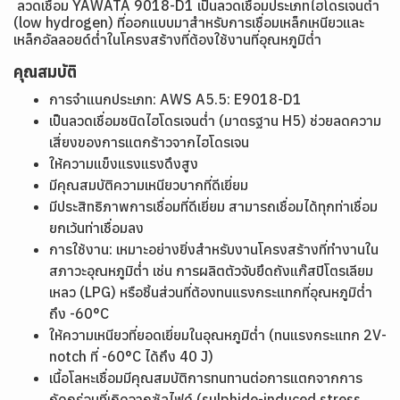
ลวดเชื่อม YAWATA 9018-D1 เป็นลวดเชื่อมประเภทไฮโดรเจนต่ำ
(low hydrogen) ที่ออกแบบมาสำหรับการเชื่อมเหล็กเหนียวและ
เหล็กอัลลอยด์ต่ำในโครงสร้างที่ต้องใช้งานที่อุณหภูมิต่ำ
คุณสมบัติ
การจำแนกประเภท: AWS A5.5: E9018-D1
เป็นลวดเชื่อมชนิดไฮโดรเจนต่ำ (มาตรฐาน H5) ช่วยลดความ
เสี่ยงของการแตกร้าวจากไฮโดรเจน
ให้ความแข็งแรงแรงดึงสูง
มีคุณสมบัติความเหนียวบากที่ดีเยี่ยม
มีประสิทธิภาพการเชื่อมที่ดีเยี่ยม สามารถเชื่อมได้ทุกท่าเชื่อม
ยกเว้นท่าเชื่อมลง
การใช้งาน: เหมาะอย่างยิ่งสำหรับงานโครงสร้างที่ทำงานใน
สภาวะอุณหภูมิต่ำ เช่น การผลิตตัวจับยึดถังแก๊สปิโตรเลียม
เหลว (LPG) หรือชิ้นส่วนที่ต้องทนแรงกระแทกที่อุณหภูมิต่ำ
ถึง -60°C
ให้ความเหนียวที่ยอดเยี่ยมในอุณหภูมิต่ำ (ทนแรงกระแทก 2V-
notch ที่ -60°C ได้ถึง 40 J)
เนื้อโลหะเชื่อมมีคุณสมบัติการทนทานต่อการแตกจากการ
กัดกร่อนที่เกิดจากซัลไฟด์ (sulphide-induced stress