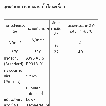
คุณสมบัติทางกลของเนื้อโลหะเชื่อม
อัตรา
ความต้านแรง
ทนแรงกระแทก 2V-
ความเค้นคราก
การยืด
ดึง
notch ที่ -60 ํC
ตัว
N/mm²
N/mm²
J
%
670
610
24
40
มาตรฐาน
AWS A5.5
(Standard)
E9018-D1
กระบวนการ
เชื่อม
SMAW
(Process)
ชนิดเบสิก-
ไฮโดรเจนต่ำ
ชนิดฟลักซ์ /
Low-
ลวดเชื่อม
Temperature