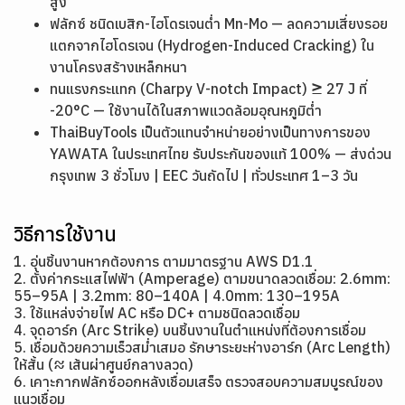
สูง
ฟลักซ์ ชนิดเบสิก-ไฮโดรเจนต่ำ Mn-Mo — ลดความเสี่ยงรอย
แตกจากไฮโดรเจน (Hydrogen-Induced Cracking) ใน
งานโครงสร้างเหล็กหนา
ทนแรงกระแทก (Charpy V-notch Impact) ≥ 27 J ที่
-20°C — ใช้งานได้ในสภาพแวดล้อมอุณหภูมิต่ำ
ThaiBuyTools เป็นตัวแทนจำหน่ายอย่างเป็นทางการของ
YAWATA ในประเทศไทย รับประกันของแท้ 100% — ส่งด่วน
กรุงเทพ 3 ชั่วโมง | EEC วันถัดไป | ทั่วประเทศ 1–3 วัน
วิธีการใช้งาน
1. อุ่นชิ้นงานหากต้องการ ตามมาตรฐาน AWS D1.1
2. ตั้งค่ากระแสไฟฟ้า (Amperage) ตามขนาดลวดเชื่อม: 2.6mm:
55–95A | 3.2mm: 80–140A | 4.0mm: 130–195A
3. ใช้แหล่งจ่ายไฟ AC หรือ DC+ ตามชนิดลวดเชื่อม
4. จุดอาร์ก (Arc Strike) บนชิ้นงานในตำแหน่งที่ต้องการเชื่อม
5. เชื่อมด้วยความเร็วสม่ำเสมอ รักษาระยะห่างอาร์ก (Arc Length)
ให้สั้น (≈ เส้นผ่าศูนย์กลางลวด)
6. เคาะกากฟลักซ์ออกหลังเชื่อมเสร็จ ตรวจสอบความสมบูรณ์ของ
แนวเชื่อม