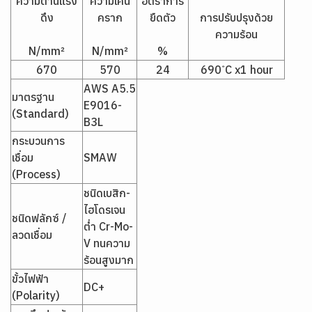
ความต้านแรง
ความเค้น
อัตราการ
ดึง
คราก
ยืดตัว
การปรับปรุงด้วย
ความร้อน
N/mm²
N/mm²
%
670
570
24
690 ํC x1 hour
AWS A5.5
มาตรฐาน
E9016-
(Standard)
B3L
กระบวนการ
เชื่อม
SMAW
(Process)
ชนิดเบสิก-
ไฮโดรเจน
ชนิดฟลักซ์ /
ต่ำ Cr-Mo-
ลวดเชื่อม
V ทนความ
ร้อนสูงมาก
ขั้วไฟฟ้า
DC+
(Polarity)