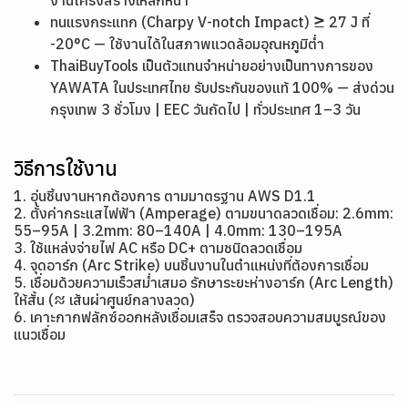
งานโครงสร้างเหล็กหนา
ทนแรงกระแทก (Charpy V-notch Impact) ≥ 27 J ที่
-20°C — ใช้งานได้ในสภาพแวดล้อมอุณหภูมิต่ำ
ThaiBuyTools เป็นตัวแทนจำหน่ายอย่างเป็นทางการของ
YAWATA ในประเทศไทย รับประกันของแท้ 100% — ส่งด่วน
กรุงเทพ 3 ชั่วโมง | EEC วันถัดไป | ทั่วประเทศ 1–3 วัน
วิธีการใช้งาน
1. อุ่นชิ้นงานหากต้องการ ตามมาตรฐาน AWS D1.1
2. ตั้งค่ากระแสไฟฟ้า (Amperage) ตามขนาดลวดเชื่อม: 2.6mm:
55–95A | 3.2mm: 80–140A | 4.0mm: 130–195A
3. ใช้แหล่งจ่ายไฟ AC หรือ DC+ ตามชนิดลวดเชื่อม
4. จุดอาร์ก (Arc Strike) บนชิ้นงานในตำแหน่งที่ต้องการเชื่อม
5. เชื่อมด้วยความเร็วสม่ำเสมอ รักษาระยะห่างอาร์ก (Arc Length)
ให้สั้น (≈ เส้นผ่าศูนย์กลางลวด)
6. เคาะกากฟลักซ์ออกหลังเชื่อมเสร็จ ตรวจสอบความสมบูรณ์ของ
แนวเชื่อม