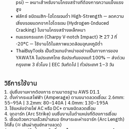
psi) — เหมาะสำหรับงานโครงสร้างที่ต้องการความแข็งแรง
สูง
ฟลักซ์ ชนิดเบสิก-ไฮโดรเจนต่ำ High-Strength — ลดความ
เสี่ยงรอยแตกจากไฮโดรเจน (Hydrogen-Induced
Cracking) ในงานโครงสร้างเหล็กหนา
ทนแรงกระแทก (Charpy V-notch Impact) ≥ 27 J ที่
-20°C — ใช้งานได้ในสภาพแวดล้อมอุณหภูมิต่ำ
ThaiBuyTools เป็นตัวแทนจำหน่ายอย่างเป็นทางการของ
YAWATA ในประเทศไทย รับประกันของแท้ 100% — ส่งด่วน
กรุงเทพ 3 ชั่วโมง | EEC วันถัดไป | ทั่วประเทศ 1–3 วัน
วิธีการใช้งาน
1. อุ่นชิ้นงานหากต้องการ ตามมาตรฐาน AWS D1.1
2. ตั้งค่ากระแสไฟฟ้า (Amperage) ตามขนาดลวดเชื่อม: 2.6mm:
55–95A | 3.2mm: 80–140A | 4.0mm: 130–195A
3. ใช้แหล่งจ่ายไฟ AC หรือ DC+ ตามชนิดลวดเชื่อม
4. จุดอาร์ก (Arc Strike) บนชิ้นงานในตำแหน่งที่ต้องการเชื่อม
5. เชื่อมด้วยความเร็วสม่ำเสมอ รักษาระยะห่างอาร์ก (Arc Length)
ให้สั้น (≈ เส้นผ่าศูนย์กลางลวด)