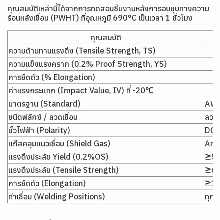
คุณสมบัติเหล่านี้ได้จากการทดสอบชิ้นงานหลังการอบชุบทางความ
ร้อนหลังเชื่อม (PWHT) ที่อุณหภูมิ 690°C เป็นเวลา 1 ชั่วโมง
คุณสมบัติ
ความต้านทานแรงดึง (Tensile Strength, TS)
ความแข็งแรงคราก (0.2% Proof Strength, YS)
การยืดตัว (% Elongation)
ค่าแรงกระแทก (Impact Value, IV) ที่ -20℃
มาตรฐาน (Standard)
AWS
ชนิดฟลักซ์ / ลวดเชื่อม
ลวด
ขั้วไฟฟ้า (Polarity)
DC-
แก๊สคลุมแนวเชื่อม (Shield Gas)
Ar
แรงดึงประลัย Yield (0.2%OS)
≥53
แรงดึงประลัย (Tensile Strength)
≥62
การยืดตัว (Elongation)
≥1
ท่าเชื่อม (Welding Positions)
ทุกต