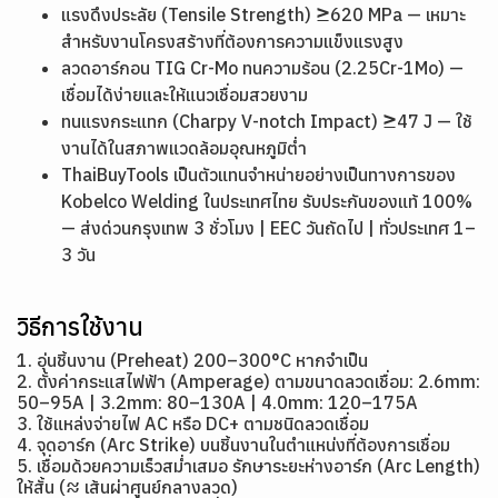
แรงดึงประลัย (Tensile Strength) ≥620 MPa — เหมาะ
สำหรับงานโครงสร้างที่ต้องการความแข็งแรงสูง
ลวดอาร์กอน TIG Cr-Mo ทนความร้อน (2.25Cr-1Mo) —
เชื่อมได้ง่ายและให้แนวเชื่อมสวยงาม
ทนแรงกระแทก (Charpy V-notch Impact) ≥47 J — ใช้
งานได้ในสภาพแวดล้อมอุณหภูมิต่ำ
ThaiBuyTools เป็นตัวแทนจำหน่ายอย่างเป็นทางการของ
Kobelco Welding ในประเทศไทย รับประกันของแท้ 100%
— ส่งด่วนกรุงเทพ 3 ชั่วโมง | EEC วันถัดไป | ทั่วประเทศ 1–
3 วัน
วิธีการใช้งาน
1. อุ่นชิ้นงาน (Preheat) 200–300°C หากจำเป็น
2. ตั้งค่ากระแสไฟฟ้า (Amperage) ตามขนาดลวดเชื่อม: 2.6mm:
50–95A | 3.2mm: 80–130A | 4.0mm: 120–175A
3. ใช้แหล่งจ่ายไฟ AC หรือ DC+ ตามชนิดลวดเชื่อม
4. จุดอาร์ก (Arc Strike) บนชิ้นงานในตำแหน่งที่ต้องการเชื่อม
5. เชื่อมด้วยความเร็วสม่ำเสมอ รักษาระยะห่างอาร์ก (Arc Length)
ให้สั้น (≈ เส้นผ่าศูนย์กลางลวด)