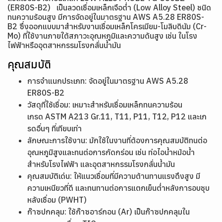
(ER80S-B2) เป็นลวดเชื่อมเหล็กเจือต่ำ (Low Alloy Steel) ชนิด
ทนความร้อนสูง มีการจัดอยู่ในมาตรฐาน AWS A5.28 ER80S-
B2 ซึ่งออกแบบมาสำหรับงานเชื่อมเหล็กโครเมียม-โมลิบดินัม (Cr-
Mo) ที่ใช้งานภายใต้สภาวะอุณหภูมิและความดันสูง เช่น ในโรง
ไฟฟ้าหรืออุตสาหกรรมโรงกลั่นน้ำมัน
คุณสมบัติ
การจำแนกประเภท: จัดอยู่ในมาตรฐาน AWS A5.28
ER80S-B2
วัสดุที่ใช้เชื่อม: เหมาะสำหรับเชื่อมเหล็กทนความร้อน
เกรด ASTM A213 Gr.11, T11, P11, T12, P12 และเก
รดอื่นๆ ที่เทียบเท่า
ลักษณะการใช้งาน: มักใช้ในงานที่ต้องการคุณสมบัติทนต่อ
อุณหภูมิสูงและทนต่อการกัดกร่อน เช่น ท่อไอน้ำหม้อน้ำ
สำหรับโรงไฟฟ้า และอุตสาหกรรมโรงกลั่นน้ำมัน
คุณสมบัติเด่น: ให้แนวเชื่อมที่มีความต้านทานแรงดึงสูง มี
ความเหนียวที่ดี และทนทานต่อการแตกเย็นต่ำหลังการอบชุบ
หลังเชื่อม (PWHT)
ก๊าซปกคลุม: ใช้ก๊าซอาร์กอน (Ar) เป็นก๊าซปกคลุมใน