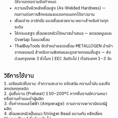
ใช้งานตรงตามข้อกำหนด
ความแข็งผิวหลังเชื่อมสูง (As-Welded Hardness) —
ทนทานต่อการสึกหรอและแรงกระแทกได้ยาวนาน
เชื่อมง่าย อาร์กนิ่ม แนวเชื่อมสวยงาม เหมาะสำหรับช่างทุก
ระดับ
ใช้กระแสสูง เชื่อมพอกผิวได้หนาสม่ำเสมอ — ลดรอยนูนและ
Overlap ในแนวเชื่อม
ThaiBuyTools จัดจำหน่ายลวดเชื่อม METALLOGEN นำเข้า
จากเยอรมนี สำหรับงานพิเศษและอุตสาหกรรมขั้นสูง — ส่ง
ด่วนกรุงเทพ 3 ชั่วโมง | EEC วันถัดไป | ทั่วประเทศ 1–3 วัน
วิธีการใช้งาน
1. เตรียมผิวชิ้นงาน: ทำความสะอาด ขจัดสนิม คราบน้ำมัน และสิ่ง
สกปรกทุกชนิด
2. อุ่นชิ้นงาน (Preheat) 150–200°C หากชิ้นงานมีความหนา
หรือตามคำแนะนำผู้ผลิต
3. ตั้งค่ากระแสไฟฟ้า (Amperage): ตามตารางพารามิเตอร์ผู้
ผลิต
4. เชื่อมพอกผิวเป็นแนว Stringer Bead ขนานกัน หลีกเลี่ยง