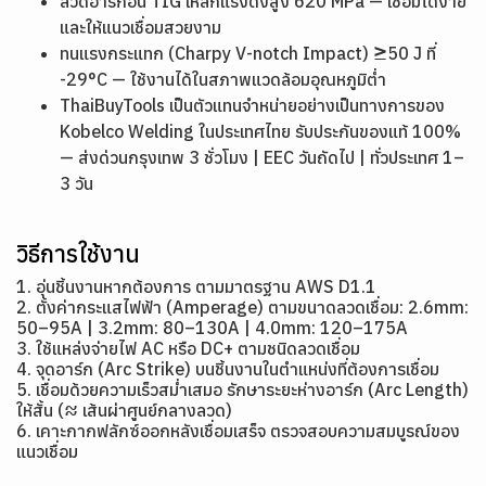
ลวดอาร์กอน TIG เหล็กแรงดึงสูง 620 MPa — เชื่อมได้ง่าย
และให้แนวเชื่อมสวยงาม
ทนแรงกระแทก (Charpy V-notch Impact) ≥50 J ที่
-29°C — ใช้งานได้ในสภาพแวดล้อมอุณหภูมิต่ำ
ThaiBuyTools เป็นตัวแทนจำหน่ายอย่างเป็นทางการของ
Kobelco Welding ในประเทศไทย รับประกันของแท้ 100%
— ส่งด่วนกรุงเทพ 3 ชั่วโมง | EEC วันถัดไป | ทั่วประเทศ 1–
3 วัน
วิธีการใช้งาน
1. อุ่นชิ้นงานหากต้องการ ตามมาตรฐาน AWS D1.1
2. ตั้งค่ากระแสไฟฟ้า (Amperage) ตามขนาดลวดเชื่อม: 2.6mm:
50–95A | 3.2mm: 80–130A | 4.0mm: 120–175A
3. ใช้แหล่งจ่ายไฟ AC หรือ DC+ ตามชนิดลวดเชื่อม
4. จุดอาร์ก (Arc Strike) บนชิ้นงานในตำแหน่งที่ต้องการเชื่อม
5. เชื่อมด้วยความเร็วสม่ำเสมอ รักษาระยะห่างอาร์ก (Arc Length)
ให้สั้น (≈ เส้นผ่าศูนย์กลางลวด)
6. เคาะกากฟลักซ์ออกหลังเชื่อมเสร็จ ตรวจสอบความสมบูรณ์ของ
แนวเชื่อม