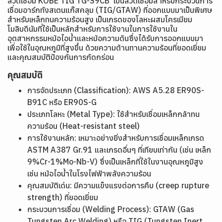
ลวดเชื่อม KOBE TIG TG-S9CB เป็นลวดเชื่อมสำหรับกระบวนการ
เชื่อมอาร์กทังสเตนแก๊สคลุม (TIG/GTAW) ที่ออกแบบมาเป็นพิเศษ
สำหรับเหล็กทนความร้อนสูง เป็นเกรดของโลหะผสมโครเมียม
โมลิบดีนัมที่ใช้เป็นหลักสำหรับการใช้งานในการใช้งานใน
อุตสาหกรรมหม้อไอน้ำและหม้อความดันซึ่งได้รับการออกแบบมา
เพื่อใช้ในอุณหภูมิที่สูงขึ้น ด้วยความต้านทานความร้อนที่ยอดเยี่ยม
และคุณสมบัติป้องกันการกัดกร่อน
คุณสมบัติ
การจัดประเภท (Classification): AWS A5.28 ER90S-
B91C หรือ ER90S-G
ประเภทโลหะ (Metal Type): ใช้สำหรับเชื่อมเหล็กกล้าทน
ความร้อน (Heat-resistant steel)
การใช้งานหลัก: เหมาะอย่างยิ่งสำหรับการเชื่อมเหล็กเกรด
ASTM A387 Gr.91 และเกรดอื่นๆ ที่เทียบเท่ากัน (เช่น เหล็ก
9%Cr-1%Mo-Nb-V) ซึ่งเป็นเหล็กที่ใช้ในงานอุณหภูมิสูง
เช่น หม้อไอน้ำในโรงไฟฟ้าพลังความร้อน
คุณสมบัติเด่น: มีความแข็งแรงต่อการคืบ (creep rupture
strength) ที่ยอดเยี่ยม
กระบวนการเชื่อม (Welding Process): GTAW (Gas
Tungsten Arc Welding) หรือ TIG (Tungsten Inert