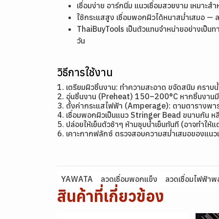
เชื่อมง่าย อาร์กนิ่ม แนวเชื่อมสวยงาม เหมาะสำ
ใช้กระแสสูง เชื่อมพอกผิวได้หนาสม่ำเสมอ — 
ThaiBuyTools เป็นตัวแทนจำหน่ายอย่างเป็นท
วัน
วิธีการใช้งาน
1. เตรียมผิวชิ้นงาน: ทำความสะอาด ขจัดสนิม คราบน
2. อุ่นชิ้นงาน (Preheat) 150–200°C หากชิ้นงาน
3. ตั้งค่ากระแสไฟฟ้า (Amperage): ตามตารางพาราม
4. เชื่อมพอกผิวเป็นแนว Stringer Bead ขนานกัน หลี
5. ปล่อยให้เย็นตัวช้าๆ ห้ามชุบน้ำเย็นทันที (อาจทำให้
6. เคาะกากฟลักซ์ ตรวจสอบความสม่ำเสมอของแนวเ
YAWATA
ลวดเชื่อมพอกแข็ง
ลวดเชื่อมไฟฟ้าพ
สินค้าที่เกี่ยวข้อง