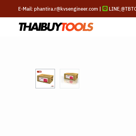
E-Mail: phantira.r@kvsengineer.com |
LINE
@TBT