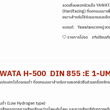
ลวดเชื่อมพอกผิวแข็ง YAWATA
(Hardfacing) ที่ออกแบบมาเ
เหมาะสำหรับใช้ซ่อมแซมและยืด
แบรนด์:
Yawata
หมวดหมู่:
ลวด
รายการโปรด
เปรียบเท
YAWATA H-500 DIN 855 :E 1-U
ประเภทไฮโดรเจนต่ำ ที่ออกแบบมาสำหรับงานพอกผิวชิ้นส่วนเครื่องจักรท
เจนต่ำ (Low Hydrogen type)
ีการสึกหรอจากการเสียดสีระหว่างโลหะกับโลหะ และการเสียดสีกับทรายห