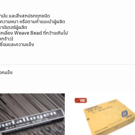
้ำมัน และสิ่งสกปรกทุกชนิด
มีความหนา หรือตามคำแนะนำผู้ผลิต
ิเตอร์ผู้ผลิต
กเลี่ยง Weave Bead ที่กว้างเกินไป
แตกร้าว)
ชื่อมและความแข็ง
อกแข็ง