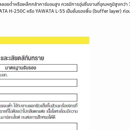
ลลอยต่ำหรือเหล็กกล้าคาร์บอนสูง ควรมีการอุ่นชิ้นงานที่อุณหภูมิสูงกว่
AWATA H-250C หรือ YAWATA L-55 เป็นชั้นรองพื้น (buffer layer) ก่