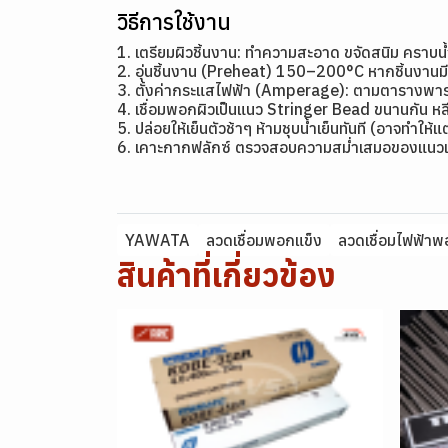
วิธีการใช้งาน
1. เตรียมผิวชิ้นงาน: ทำความสะอาด ขจัดสนิม คราบน
2. อุ่นชิ้นงาน (Preheat) 150–200°C หากชิ้นงาน
3. ตั้งค่ากระแสไฟฟ้า (Amperage): ตามตารางพาราม
4. เชื่อมพอกผิวเป็นแนว Stringer Bead ขนานกัน หลี
5. ปล่อยให้เย็นตัวช้าๆ ห้ามชุบน้ำเย็นทันที (อาจทำให้
6. เคาะกากฟลักซ์ ตรวจสอบความสม่ำเสมอของแนวเ
YAWATA
ลวดเชื่อมพอกแข็ง
ลวดเชื่อมไฟฟ้าพ
สินค้าที่เกี่ยวข้อง