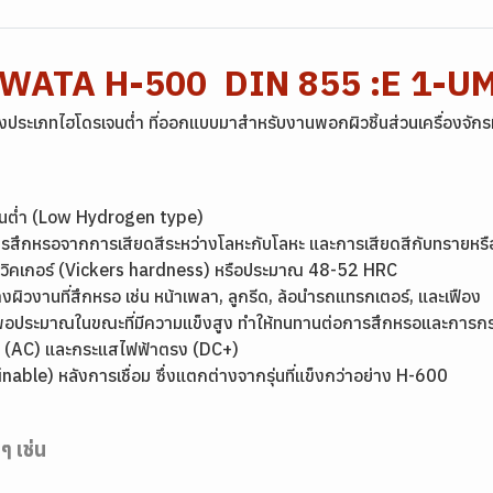
YAWATA H-500 DIN 855 :E 1-U
ประเภทไฮโดรเจนต่ำ ที่ออกแบบมาสำหรับงานพอกผิวชิ้นส่วนเครื่องจักรท
เจนต่ำ (Low Hydrogen type)
ีการสึกหรอจากการเสียดสีระหว่างโลหะกับโลหะ และการเสียดสีกับทรายห
 วิคเกอร์ (Vickers hardness) หรือประมาณ 48-52 HRC
ผิวงานที่สึกหรอ เช่น หน้าเพลา, ลูกรีด, ล้อนำรถแทรกเตอร์, และเฟือง
ยวพอประมาณในขณะที่มีความแข็งสูง ทำให้ทนทานต่อการสึกหรอและการกร
ลับ (AC) และกระแสไฟฟ้าตรง (DC+)
ble) หลังการเชื่อม ซึ่งแตกต่างจากรุ่นที่แข็งกว่าอย่าง H-600
งๆ เช่น