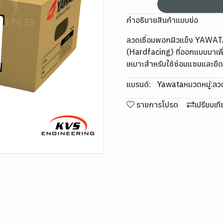
คำอธิบายสินค้าแบบย่อ
ลวดเชื่อมพอกผิวแข็ง YAWATA
(Hardfacing) ที่ออกแบบมาเ
เหมาะสำหรับใช้ซ่อมแซมและยืด
แบรนด์:
Yawata
หมวดหมู่:
ลวด
รายการโปรด
เปรียบเท