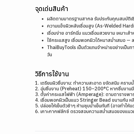
จุดเด่นสินค้า
ผลิตตามมาตรฐานสากล รับประกันคุณสมบัติ
ความแข็งผิวหลังเชื่อมสูง (As-Welded Ha
เชื่อมง่าย อาร์กนิ่ม แนวเชื่อมสวยงาม เหมาะสำ
ใช้กระแสสูง เชื่อมพอกผิวได้หนาสม่ำเสมอ — 
ThaiBuyTools เป็นตัวแทนจำหน่ายอย่างเป็นท
วัน
วิธีการใช้งาน
1. เตรียมผิวชิ้นงาน: ทำความสะอาด ขจัดสนิม คราบน
2. อุ่นชิ้นงาน (Preheat) 150–200°C หากชิ้นงาน
3. ตั้งค่ากระแสไฟฟ้า (Amperage): ตามตารางพาราม
4. เชื่อมพอกผิวเป็นแนว Stringer Bead ขนานกัน หลี
5. ปล่อยให้เย็นตัวช้าๆ ห้ามชุบน้ำเย็นทันที (อาจทำให้
6. เคาะกากฟลักซ์ ตรวจสอบความสม่ำเสมอของแนวเ