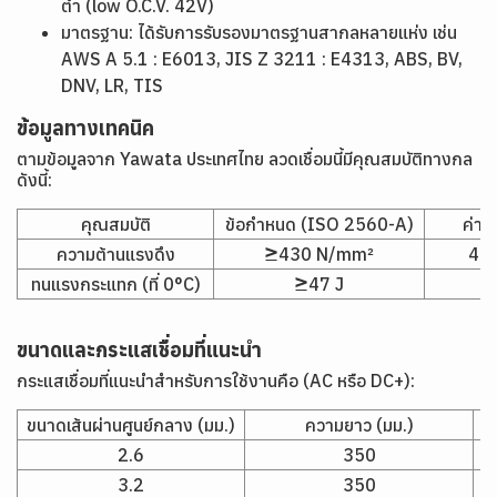
ต่ำ (low O.C.V. 42V)
มาตรฐาน: ได้รับการรับรองมาตรฐานสากลหลายแห่ง เช่น
AWS A 5.1 : E6013, JIS Z 3211 : E4313, ABS, BV,
DNV, LR, TIS
ข้อมูลทางเทคนิค
ตามข้อมูลจาก Yawata ประเทศไทย ลวดเชื่อมนี้มีคุณสมบัติทางกล
ดังนี้:
คุณสมบัติ
ข้อกำหนด (ISO 2560-A)
ค่าทั
ความต้านแรงดึง
≥430 N/mm²
49
ทนแรงกระแทก (ที่ 0°C)
≥47 J
ขนาดและกระแสเชื่อมที่แนะนำ
กระแสเชื่อมที่แนะนำสำหรับการใช้งานคือ (AC หรือ DC+):
ขนาดเส้นผ่านศูนย์กลาง (มม.)
ความยาว (มม.)
2.6
350
3.2
350