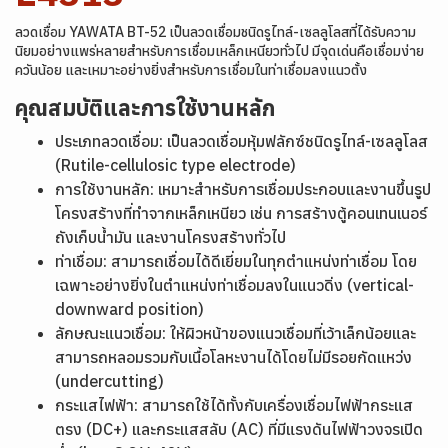
ลวดเชื่อม YAWATA BT-52 เป็นลวดเชื่อมชนิดรูไทล์-เซลลูโลสที่ได้รับความ
นิยมอย่างแพร่หลายสำหรับการเชื่อมเหล็กเหนียวทั่วไป มีจุดเด่นคือเชื่อมง่าย
ควันน้อย และเหมาะอย่างยิ่งสำหรับการเชื่อมในท่าเชื่อมลงแนวตั้ง
คุณสมบัติและการใช้งานหลัก
ประเภทลวดเชื่อม: เป็นลวดเชื่อมหุ้มฟลักซ์ชนิดรูไทล์-เซลลูโลส
(Rutile-cellulosic type electrode)
การใช้งานหลัก: เหมาะสำหรับการเชื่อมประกอบและงานขึ้นรูป
โครงสร้างที่ทำจากเหล็กเหนียว เช่น การสร้างตู้คอนเทนเนอร์
ถังเก็บน้ำมัน และงานโครงสร้างทั่วไป
ท่าเชื่อม: สามารถเชื่อมได้ดีเยี่ยมในทุกตำแหน่งท่าเชื่อม โดย
เฉพาะอย่างยิ่งในตำแหน่งท่าเชื่อมลงในแนวดิ่ง (vertical-
downward position)
ลักษณะแนวเชื่อม: ให้ผิวหน้าของแนวเชื่อมที่เว้าเล็กน้อยและ
สามารถหลอมรวมกับเนื้อโลหะงานได้โดยไม่มีรอยกัดแหว่ง
(undercutting)
กระแสไฟฟ้า: สามารถใช้ได้ทั้งกับเครื่องเชื่อมไฟฟ้ากระแส
ตรง (DC+) และกระแสสลับ (AC) ที่มีแรงดันไฟฟ้าวงจรเปิด