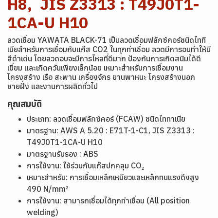
H8, JIS Z3313 : T49J0T1-
1CA-U H10
ลวดเชื่อม YAWATA BLACK-71 เป็นลวดเชื่อมฟลักซ์คอร์ชนิดไททิ
เนียสำหรับการเชื่อมกับแก๊ส CO2 ในทุกท่าเชื่อม ลวดมีการอบทำให้มี
สีดำเด่น โดยลวดอบจะมีการไหลที่ดีมาก ป้องกันการเกิดสนิมได้ดี
เยี่ยม และเกิดควันเพียงเล็กน้อย เหมาะสำหรับการเชื่อมงาน
โครงสร้าง เรือ สะพาน เครื่องจักร ยานพาหนะ โครงสร้างนอก
ชายฝั่ง และงานการผลิตทั่วไป
คุณสมบัติ
ประเภท: ลวดเชื่อมฟลักซ์คอร์ (FCAW) ชนิดไททาเนีย
มาตรฐาน: AWS A 5.20 : E71T-1-C1, JIS Z3313 :
T49J0T1-1CA-U H10
มาตรฐานรับรอง : ABS
การใช้งาน: ใช้ร่วมกับแก๊สปกคลุม CO₂
เหมาะสำหรับ: การเชื่อมเหล็กเหนียวและเหล็กทนแรงดึงสูง
490 N/mm²
การใช้งาน: สามารถเชื่อมได้ทุกท่าเชื่อม (All position
welding)