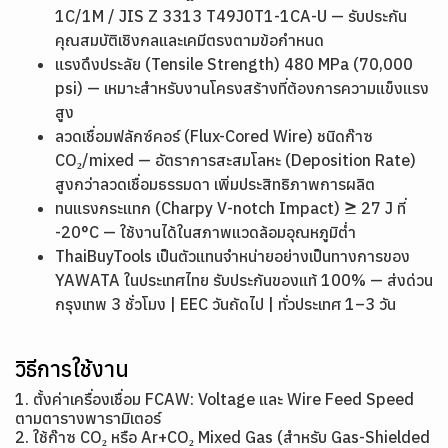
1C/1M / JIS Z 3313 T49J0T1-1CA-U — รับประกัน
คุณสมบัติเชิงกลและเคมีตรงตามข้อกำหนด
แรงดึงประลัย (Tensile Strength) 480 MPa (70,000
psi) — เหมาะสำหรับงานโครงสร้างที่ต้องการความแข็งแรง
สูง
ลวดเชื่อมฟลักซ์คอร์ (Flux-Cored Wire) ชนิดก๊าซ
CO₂/mixed — อัตราการสะสมโลหะ (Deposition Rate)
สูงกว่าลวดเชื่อมธรรมดา เพิ่มประสิทธิภาพการผลิต
ทนแรงกระแทก (Charpy V-notch Impact) ≥ 27 J ที่
-20°C — ใช้งานได้ในสภาพแวดล้อมอุณหภูมิต่ำ
ThaiBuyTools เป็นตัวแทนจำหน่ายอย่างเป็นทางการของ
YAWATA ในประเทศไทย รับประกันของแท้ 100% — ส่งด่วน
กรุงเทพ 3 ชั่วโมง | EEC วันถัดไป | ทั่วประเทศ 1–3 วัน
วิธีการใช้งาน
1. ตั้งค่าเครื่องเชื่อม FCAW: Voltage และ Wire Feed Speed
ตามตารางพารามิเตอร์
2. ใช้ก๊าซ CO₂ หรือ Ar+CO₂ Mixed Gas (สำหรับ Gas-Shielded