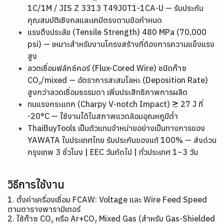
1C/1M / JIS Z 3313 T49J0T1-1CA-U — รับประกัน
คุณสมบัติเชิงกลและเคมีตรงตามข้อกำหนด
แรงดึงประลัย (Tensile Strength) 480 MPa (70,000
psi) — เหมาะสำหรับงานโครงสร้างที่ต้องการความแข็งแรง
สูง
ลวดเชื่อมฟลักซ์คอร์ (Flux-Cored Wire) ชนิดก๊าซ
CO₂/mixed — อัตราการสะสมโลหะ (Deposition Rate)
สูงกว่าลวดเชื่อมธรรมดา เพิ่มประสิทธิภาพการผลิต
ทนแรงกระแทก (Charpy V-notch Impact) ≥ 27 J ที่
-20°C — ใช้งานได้ในสภาพแวดล้อมอุณหภูมิต่ำ
ThaiBuyTools เป็นตัวแทนจำหน่ายอย่างเป็นทางการของ
YAWATA ในประเทศไทย รับประกันของแท้ 100% — ส่งด่วน
กรุงเทพ 3 ชั่วโมง | EEC วันถัดไป | ทั่วประเทศ 1–3 วัน
วิธีการใช้งาน
1. ตั้งค่าเครื่องเชื่อม FCAW: Voltage และ Wire Feed Speed
ตามตารางพารามิเตอร์
2. ใช้ก๊าซ CO₂ หรือ Ar+CO₂ Mixed Gas (สำหรับ Gas-Shielded