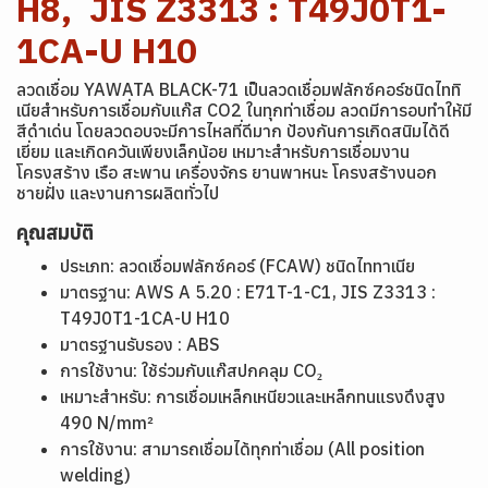
H8, JIS Z3313 : T49J0T1-
1CA-U H10
ลวดเชื่อม YAWATA BLACK-71 เป็นลวดเชื่อมฟลักซ์คอร์ชนิดไททิ
เนียสำหรับการเชื่อมกับแก๊ส CO2 ในทุกท่าเชื่อม ลวดมีการอบทำให้มี
สีดำเด่น โดยลวดอบจะมีการไหลที่ดีมาก ป้องกันการเกิดสนิมได้ดี
เยี่ยม และเกิดควันเพียงเล็กน้อย เหมาะสำหรับการเชื่อมงาน
โครงสร้าง เรือ สะพาน เครื่องจักร ยานพาหนะ โครงสร้างนอก
ชายฝั่ง และงานการผลิตทั่วไป
คุณสมบัติ
ประเภท: ลวดเชื่อมฟลักซ์คอร์ (FCAW) ชนิดไททาเนีย
มาตรฐาน: AWS A 5.20 : E71T-1-C1, JIS Z3313 :
T49J0T1-1CA-U H10
มาตรฐานรับรอง : ABS
การใช้งาน: ใช้ร่วมกับแก๊สปกคลุม CO₂
เหมาะสำหรับ: การเชื่อมเหล็กเหนียวและเหล็กทนแรงดึงสูง
490 N/mm²
การใช้งาน: สามารถเชื่อมได้ทุกท่าเชื่อม (All position
welding)