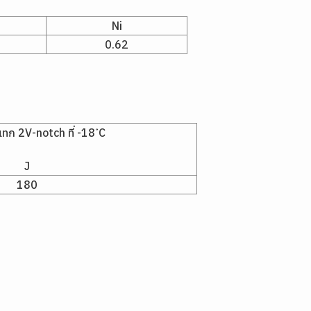
Ni
0.62
ก 2V-notch ที่ -18 ํC
J
180