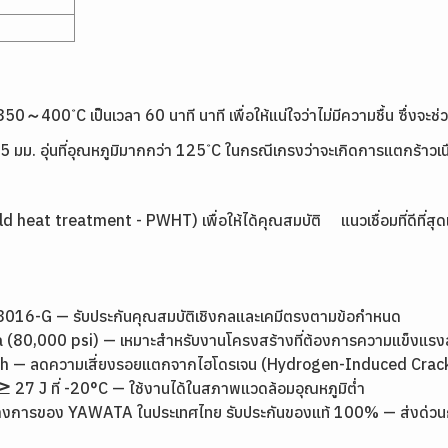
 350～400 ํC เป็นเวลา 60 นาที นาที เพื่อให้แน่ใจว่าไม่มีความชื้น ซึ่งจะ
า 25 มม. อุ่นที่อุณหภูมิมากกว่า 125 ํC ในกรณีเกรงว่าจะเกิดการแตกร้าวเ
d heat treatment - PWHT) เพื่อให้ได้คุณสมบัติ แนวเชื่อมที่ดีที่
16-G — รับประกันคุณสมบัติเชิงกลและเคมีตรงตามข้อกำหนด
 (80,000 psi) — เหมาะสำหรับงานโครงสร้างที่ต้องการความแข็งแรง
ngth — ลดความเสี่ยงรอยแตกจากไฮโดรเจน (Hydrogen-Induced Crac
7 J ที่ -20°C — ใช้งานได้ในสภาพแวดล้อมอุณหภูมิต่ำ
างการของ YAWATA ในประเทศไทย รับประกันของแท้ 100% — ส่งด่วนกรุง