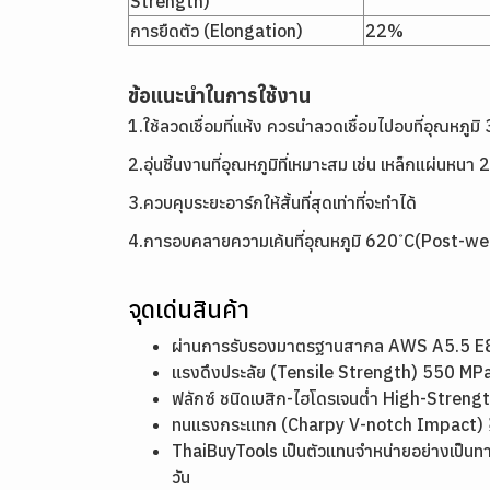
Strength)
การยืดตัว (Elongation)
22%
ข้อแนะนำในการใช้งาน
1.ใช้ลวดเชื่อมที่แห้ง ควรนำลวดเชื่อมไปอบที่อุณหภูมิ
2.อุ่นชิ้นงานที่อุณหภูมิที่เหมาะสม เช่น เหล็กแผ่นหน
3.ควบคุบระยะอาร์กให้สั้นที่สุดเท่าที่จะทำได้
4.การอบคลายความเค้นที่อุณหภูมิ 620 ํC(Post-wel
จุดเด่นสินค้า
ผ่านการรับรองมาตรฐานสากล AWS A5.5 E80
แรงดึงประลัย (Tensile Strength) 550 MPa
ฟลักซ์ ชนิดเบสิก-ไฮโดรเจนต่ำ High-Stre
ทนแรงกระแทก (Charpy V-notch Impact) ≥ 2
ThaiBuyTools เป็นตัวแทนจำหน่ายอย่างเป็นท
วัน