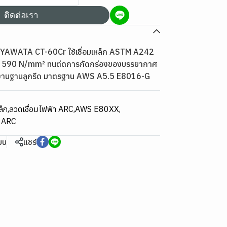
ติดต่อเรา
น YAWATA CT-60Cr ใช้เชื่อมเหล็ก ASTM A242
ูง 590 N/mm² ทนต่ดการกัดกร่องของบรรยากาศ
งานฐานลูกรีด มาตรฐาน AWS A5.5 E8016-G
ล็ก
,
ลวดเชื่อมไฟฟ้า ARC
,
AWS E80XX
,
า ARC
ียบ
แชร์