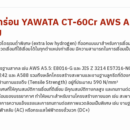
ัดกร่อน YAWATA CT-60Cr AWS A 
U
ฮโดรเจนต่ำพิเศษ (extra low hydrogen) ที่ออกแบบมาสำหรับการเชื
ื่อมที่ใช้เชื่อมได้ในทุกตำแหน่งท่าเชื่อม มีความสามารถในการเชื่อมเป
าตรฐานสากล เช่น AWS A5.5: E8016-G และ JIS Z 3214 E57J16-
M A242 และ A588 รวมถึงเหล็กโครงสร้างสะพานและงานฐานลูกรีดที่ต
ต้านทานแรงดึง (Tensile Strength) อยู่ที่ประมาณ 590 N/mm²
ิเศษที่ให้คุณสมบัติการเชื่อมที่ดีเยี่ยม มีคุณสมบัติทางกลสูง และทนทานต
ดกร่อนของบรรยากาศ ทำให้เหมาะสำหรับงานโครงสร้างภายนอก เช่น สะพ
้องการความแข็งแรงและการทนทานต่อสภาพแวดล้อมเป็นพิเศษ เช่น งาน
ไฟฟ้าสลับ (AC) หรือกระแสไฟฟ้าตรงขั้วบวก (DC+)