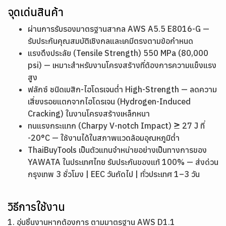
จุดเด่นสินค้า
ผ่านการรับรองมาตรฐานสากล AWS A5.5 E8016-G —
รับประกันคุณสมบัติเชิงกลและเคมีตรงตามข้อกำหนด
แรงดึงประลัย (Tensile Strength) 550 MPa (80,000
psi) — เหมาะสำหรับงานโครงสร้างที่ต้องการความแข็งแรง
สูง
ฟลักซ์ ชนิดเบสิก-ไฮโดรเจนต่ำ High-Strength — ลดความ
เสี่ยงรอยแตกจากไฮโดรเจน (Hydrogen-Induced
Cracking) ในงานโครงสร้างเหล็กหนา
ทนแรงกระแทก (Charpy V-notch Impact) ≥ 27 J ที่
-20°C — ใช้งานได้ในสภาพแวดล้อมอุณหภูมิต่ำ
ThaiBuyTools เป็นตัวแทนจำหน่ายอย่างเป็นทางการของ
YAWATA ในประเทศไทย รับประกันของแท้ 100% — ส่งด่วน
กรุงเทพ 3 ชั่วโมง | EEC วันถัดไป | ทั่วประเทศ 1–3 วัน
วิธีการใช้งาน
1. อุ่นชิ้นงานหากต้องการ ตามมาตรฐาน AWS D1.1