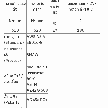
อัตรา
ความต้านแรง
ความเค้น
ทนแรงกระแทก 2V-
การยืด
ดึง
คราก
notch ที่ -18 ํC
ตัว
N/mm²
N/mm²
J
%
610
520
27
180
มาตรฐาน
AWS A5.5
(Standard)
E8016-G
กระบวนการ
เชื่อม
SMAW
(Process)
ชนิดเบสิก ทน
บรรยากาศ
ชนิดฟลักซ์ /
60-Cr
ลวดเชื่อม
ASTM
A242/A588
ขั้วไฟฟ้า
AC หรือ DC+
(Polarity)