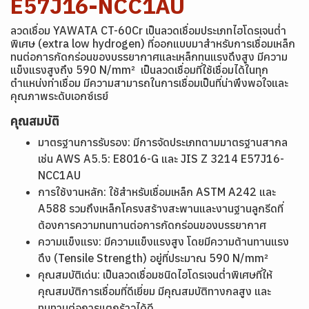
E57J16-NCC1AU
ลวดเชื่อม YAWATA CT-60Cr เป็นลวดเชื่อมประเภทไฮโดรเจนต่ำ
พิเศษ (extra low hydrogen) ที่ออกแบบมาสำหรับการเชื่อมเหล็ก
ทนต่อการกัดกร่อนของบรรยากาศและเหล็กทนแรงดึงสูง มีความ
แข็งแรงสูงถึง 590 N/mm² เป็นลวดเชื่อมที่ใช้เชื่อมได้ในทุก
ตำแหน่งท่าเชื่อม มีความสามารถในการเชื่อมเป็นที่น่าพึงพอใจและ
คุณภาพระดับเอกซ์เรย์
คุณสมบัติ
มาตรฐานการรับรอง: มีการจัดประเภทตามมาตรฐานสากล
เช่น AWS A5.5: E8016-G และ JIS Z 3214 E57J16-
NCC1AU
การใช้งานหลัก: ใช้สำหรับเชื่อมเหล็ก ASTM A242 และ
A588 รวมถึงเหล็กโครงสร้างสะพานและงานฐานลูกรีดที่
ต้องการความทนทานต่อการกัดกร่อนของบรรยากาศ
ความแข็งแรง: มีความแข็งแรงสูง โดยมีความต้านทานแรง
ดึง (Tensile Strength) อยู่ที่ประมาณ 590 N/mm²
คุณสมบัติเด่น: เป็นลวดเชื่อมชนิดไฮโดรเจนต่ำพิเศษที่ให้
คุณสมบัติการเชื่อมที่ดีเยี่ยม มีคุณสมบัติทางกลสูง และ
ทนทานต่อการแตกร้าวได้ดี