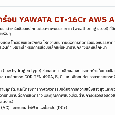
ัดกร่อน YAWATA CT-16Cr AWS A
บบมาสำหรับเชื่อมเหล็กทนต่อสภาพบรรยากาศ (weathering steel) ที่
ษอื่นๆ
สมทองแดง โครเมียมและนิกเกิล ให้ความทนทานต่อการกัดกร่อนของบรรยา
ีไฮโดรเจนต่ำ เหมาะสำหรับการเชื่อมเหล็กแผ่นหนาปานกลางและเหล็กห
นต่ำ (low hydrogen type) ช่วยลดความเสี่ยงของการแตกร้าวในแนวเชื่อ
าศ เช่น เหล็กเกรด COR-TEN 490A, B, C และเหล็กทนต่อบรรยากาศเกรดพิ
ฐานลูกรีด, และโครงการทางวิศวกรรมที่ต้องการความแข็งแรงสูงและ
ม มีความทนทานต่อการแตกร้าว และคุณภาพแนวเชื่อมผ่านการตรวจสอบด้วยเอ
ositions)
ับ (AC) และกระแสไฟฟ้าตรงขั้วกลับ (DC+)