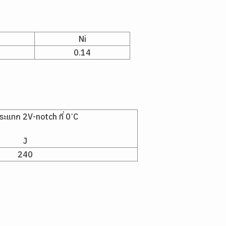
Ni
0.14
ะแทก 2V-notch ที่ 0 ํC
J
240