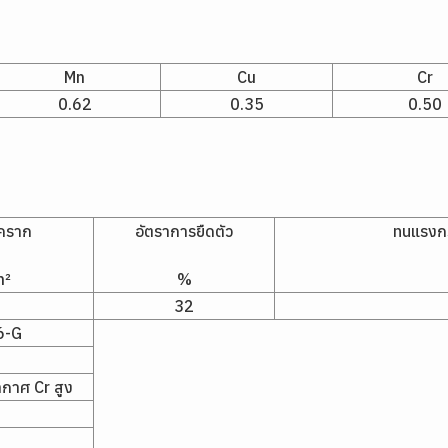
Mn
Cu
Cr
0.62
0.35
0.50
นคราก
อัตราการยืดตัว
ทนแรงกร
m²
%
32
6-G
ากาศ Cr สูง