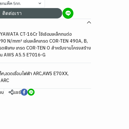
ยยกแพ็ค 5กก.
ติดต่อเรา
น YAWATA CT-16Cr ใช้เช้อมเหล็กทนต่อ
490 N/mm² เช่นเหล็กเกรด COR-TEN 490A, B,
รดพิเศษ เกรด COR-TEN O สำหรับงานโครงสร้าง
ฐาน AWS A5.5 E7016-G
ล็ก
,
ลวดเชื่อมไฟฟ้า ARC
,
AWS E70XX
,
า ARC
ียบ
แชร์