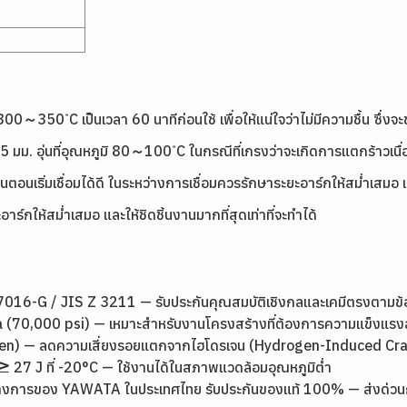
 300～350 ํC เป็นเวลา 60 นาทีก่อนใช้ เพื่อให้แน่ใจว่าไม่มีความชื้น ซึ่ง
า 25 มม. อุ่นที่อุณหภูมิ 80～100 ํC ในกรณีที่เกรงว่าจะเกิดการแตกร้าวเน
เริ่มเชื่อมได้ดี ในระหว่างการเชื่อมควรรักษาระยะอาร์กให้สม่ำเสมอ และให
าร์กให้สม่ำเสมอ และให้ชิดชิ้นงานมากที่สุดเท่าที่จะทำได้
16-G / JIS Z 3211 — รับประกันคุณสมบัติเชิงกลและเคมีตรงตามข
 (70,000 psi) — เหมาะสำหรับงานโครงสร้างที่ต้องการความแข็งแรง
ogen) — ลดความเสี่ยงรอยแตกจากไฮโดรเจน (Hydrogen-Induced Cra
7 J ที่ -20°C — ใช้งานได้ในสภาพแวดล้อมอุณหภูมิต่ำ
างการของ YAWATA ในประเทศไทย รับประกันของแท้ 100% — ส่งด่วนกรุง