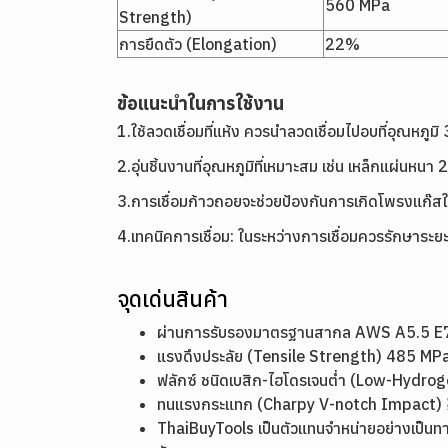
560 MPa
Strength)
การยืดตัว (Elongation)
22%
ข้อแนะนำในการใช้งาน
1.ใช้ลวดเชื่อมที่แห้ง ควรนำลวดเชื่อมไปอบที่อุณหภูมิ
2.อุ่นชิ้นงานที่อุณหภูมิที่เหมาะสม เช่น เหล็กแผ่นหน
3.การเชื่อมก้าวถอยจะช่วยป้องกันการเกิดโพรงแก๊สในตอน
4.เทคนิคการเชื่อม: ในระหว่างการเชื่อมควรรักษาระยะอ
จุดเด่นสินค้า
ผ่านการรับรองมาตรฐานสากล AWS A5.5 E70
แรงดึงประลัย (Tensile Strength) 485 MPa
ฟลักซ์ ชนิดเบสิก-ไฮโดรเจนต่ำ (Low-Hydr
ทนแรงกระแทก (Charpy V-notch Impact) ≥ 2
ThaiBuyTools เป็นตัวแทนจำหน่ายอย่างเป็นท