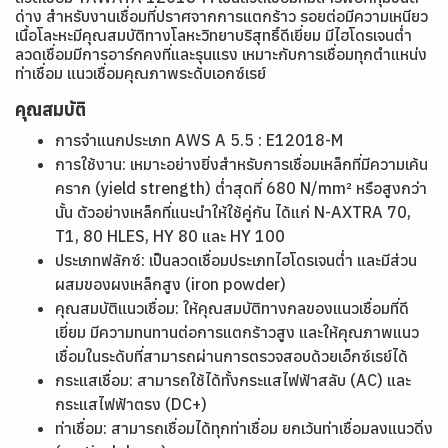
ด่าง สำหรับงานเชื่อมที่ปราศจากการแตกร้าว รอยต่อมีความเหนียว
เนื้อโละหะมีคุณสมบัติทางโลหะวิทยาบริสุทธิ์ดีเยี่ยม มีไฮโดรเจนต่ำ
ลวดเชื่อมมีการอาร์กคงที่และรุนแรง เหมาะกับการเชื่อมทุกตำแหน่ง
ท่าเชื่อม แนวเชื่อมคุณภาพระดับเอกซ์เรย์
คุณสมบัติ
การจำแนกประเภท
AWS A 5.5 : E12018-M
การใช้งาน: เหมาะอย่างยิ่งสำหรับการเชื่อมเหล็กที่มีความเค้น
คราก (yield strength) ต่ำสุดที่ 680 N/mm² หรือสูงกว่า
นั้น ตัวอย่างเหล็กที่แนะนำให้ใช้คู่กัน ได้แก่ N-AXTRA 70,
T1, 80 HLES, HY 80 และ HY 100
ประเภทฟลักซ์: เป็นลวดเชื่อมประเภทไฮโดรเจนต่ำ และมีส่วน
ผสมของผงเหล็กสูง (iron powder)
คุณสมบัติแนวเชื่อม: ให้คุณสมบัติทางกลของแนวเชื่อมที่ดี
เยี่ยม มีความทนทานต่อการแตกร้าวสูง และให้คุณภาพแนว
เชื่อมในระดับที่สามารถผ่านการตรวจสอบด้วยเอ็กซ์เรย์ได้
กระแสเชื่อม: สามารถใช้ได้ทั้งกระแสไฟฟ้าสลับ (AC) และ
กระแสไฟฟ้าตรง (DC+)
ท่าเชื่อม: สามารถเชื่อมได้ทุกท่าเชื่อม ยกเว้นท่าเชื่อมลงแนวดิ่ง