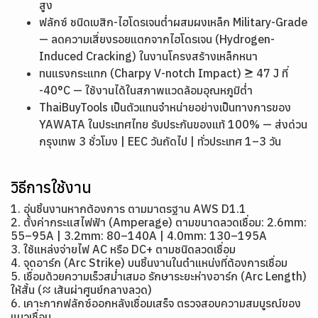
สูง
ฟลักซ์ ชนิดเบสิก-ไฮโดรเจนต่ำผสมผงเหล็ก Military-Grade
— ลดความเสี่ยงรอยแตกจากไฮโดรเจน (Hydrogen-
Induced Cracking) ในงานโครงสร้างเหล็กหนา
ทนแรงกระแทก (Charpy V-notch Impact) ≥ 47 J ที่
-40°C — ใช้งานได้ในสภาพแวดล้อมอุณหภูมิต่ำ
ThaiBuyTools เป็นตัวแทนจำหน่ายอย่างเป็นทางการของ
YAWATA ในประเทศไทย รับประกันของแท้ 100% — ส่งด่วน
กรุงเทพ 3 ชั่วโมง | EEC วันถัดไป | ทั่วประเทศ 1–3 วัน
วิธีการใช้งาน
1. อุ่นชิ้นงานหากต้องการ ตามมาตรฐาน AWS D1.1
2. ตั้งค่ากระแสไฟฟ้า (Amperage) ตามขนาดลวดเชื่อม: 2.6mm:
55–95A | 3.2mm: 80–140A | 4.0mm: 130–195A
3. ใช้แหล่งจ่ายไฟ AC หรือ DC+ ตามชนิดลวดเชื่อม
4. จุดอาร์ก (Arc Strike) บนชิ้นงานในตำแหน่งที่ต้องการเชื่อม
5. เชื่อมด้วยความเร็วสม่ำเสมอ รักษาระยะห่างอาร์ก (Arc Length)
ให้สั้น (≈ เส้นผ่าศูนย์กลางลวด)
6. เคาะกากฟลักซ์ออกหลังเชื่อมเสร็จ ตรวจสอบความสมบูรณ์ของ
แนวเชื่อม