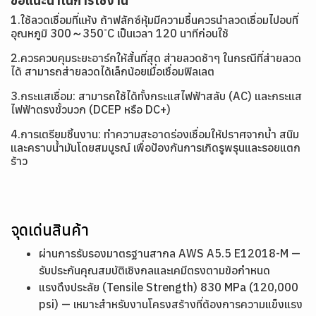
ข้อแนะนำในการใช้งาน
1.ใช้ลวดเชื่อมที่แห้ง ถ้าฟลักซ์หุ้มมีความชื้นควรนำลวดเชื่อมไปอบที่
อุณหภูมิ 300～350 ํC เป็นเวลา 120 นาทีก่อนใช้
2.ควรควบคุมระยะอาร์กให้สั้นที่สุด ส่ายลวดช้าๆ ในกรณีที่ส่ายลวด
ได้ สามารถส่ายลวดได้เล็กน้อยเมื่อเชื่อมฟิลเลต
3.กระแสเชื่อม: สามารถใช้ได้ทั้งกระแสไฟฟ้าสลับ (AC) และกระแส
ไฟฟ้าตรงขั้วบวก (DCEP หรือ DC+)
4.การเตรียมชิ้นงาน: ทำความสะอาดร่องเชื่อมให้ปราศจากน้ำ สนิม
และคราบน้ำมันโดยสมบูรณ์ เพื่อป้องกันการเกิดรูพรุนและรอยแตก
ร้าว
จุดเด่นสินค้า
ผ่านการรับรองมาตรฐานสากล AWS A5.5 E12018-M —
รับประกันคุณสมบัติเชิงกลและเคมีตรงตามข้อกำหนด
แรงดึงประลัย (Tensile Strength) 830 MPa (120,000
psi) — เหมาะสำหรับงานโครงสร้างที่ต้องการความแข็งแรง