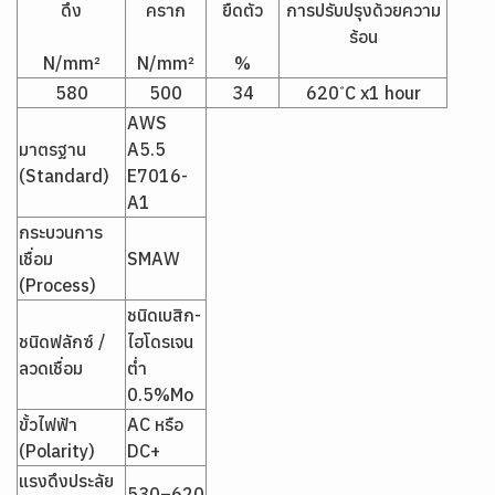
ดึง
คราก
ยืดตัว
การปรับปรุงด้วยความ
ร้อน
N/mm²
N/mm²
%
580
500
34
620 ํC x1 hour
AWS
มาตรฐาน
A5.5
(Standard)
E7016-
A1
กระบวนการ
เชื่อม
SMAW
(Process)
ชนิดเบสิก-
ชนิดฟลักซ์ /
ไฮโดรเจน
ลวดเชื่อม
ต่ำ
0.5%Mo
ขั้วไฟฟ้า
AC หรือ
(Polarity)
DC+
แรงดึงประลัย
530–620