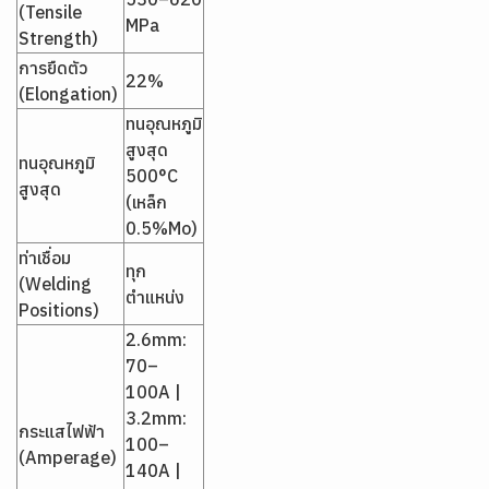
(Tensile
MPa
Strength)
การยืดตัว
22%
(Elongation)
ทนอุณหภูมิ
สูงสุด
ทนอุณหภูมิ
500°C
สูงสุด
(เหล็ก
0.5%Mo)
ท่าเชื่อม
ทุก
(Welding
ตำแหน่ง
Positions)
2.6mm:
70–
100A |
3.2mm:
กระแสไฟฟ้า
100–
(Amperage)
140A |