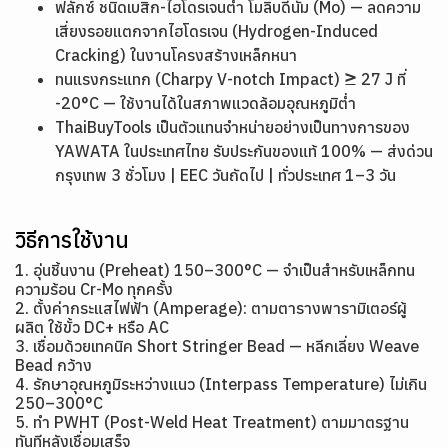
ฟลักซ์ ชนิดเบสิก-ไฮโดรเจนต่ำ โมลิบดีนัม (Mo) — ลดความ
เสี่ยงรอยแตกจากไฮโดรเจน (Hydrogen-Induced
Cracking) ในงานโครงสร้างเหล็กหนา
ทนแรงกระแทก (Charpy V-notch Impact) ≥ 27 J ที่
-20°C — ใช้งานได้ในสภาพแวดล้อมอุณหภูมิต่ำ
ThaiBuyTools เป็นตัวแทนจำหน่ายอย่างเป็นทางการของ
YAWATA ในประเทศไทย รับประกันของแท้ 100% — ส่งด่วน
กรุงเทพ 3 ชั่วโมง | EEC วันถัดไป | ทั่วประเทศ 1–3 วัน
วิธีการใช้งาน
1. อุ่นชิ้นงาน (Preheat) 150–300°C — จำเป็นสำหรับเหล็กทน
ความร้อน Cr-Mo ทุกครั้ง
2. ตั้งค่ากระแสไฟฟ้า (Amperage): ตามตารางพารามิเตอร์ผู้
ผลิต ใช้ขั้ว DC+ หรือ AC
3. เชื่อมด้วยเทคนิค Short Stringer Bead — หลีกเลี่ยง Weave
Bead กว้าง
4. รักษาอุณหภูมิระหว่างแนว (Interpass Temperature) ไม่เกิน
250–300°C
5. ทำ PWHT (Post-Weld Heat Treatment) ตามมาตรฐาน
ทันทีหลังเชื่อมเสร็จ