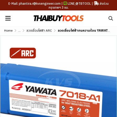
E-Mail: phantira.r@kvsengineer.com |
LINE
@TBTOOL
|
ส่งด่วน
กรุงเทพฯ 3 ชม.
Home
...
ลวดเชื่อมไฟฟ้า ARC
ลวดเชื่อมไฟฟ้าทนความร้อน YAWATA 7016-A1 (AWS A5.5 E7016-A1)