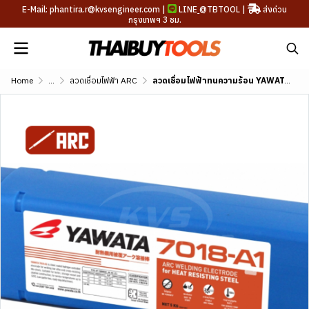
E-Mail: phantira.r@kvsengineer.com |
LINE
@TBTOOL
|
ส่งด่วน
กรุงเทพฯ 3 ชม.
Home
...
ลวดเชื่อมไฟฟ้า ARC
ลวดเชื่อมไฟฟ้าทนความร้อน YAWATA 7016-A1 (AWS A5.5 E7016-A1)