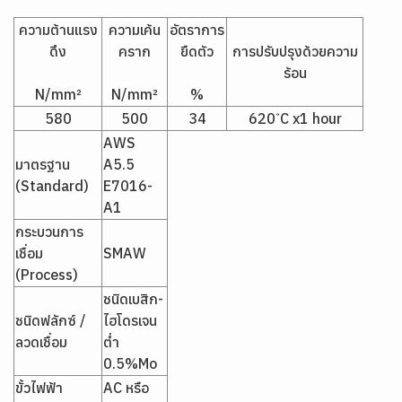
ความต้านแรง
ความเค้น
อัตราการ
ดึง
คราก
ยืดตัว
การปรับปรุงด้วยความ
ร้อน
N/mm²
N/mm²
%
580
500
34
620 ํC x1 hour
AWS
มาตรฐาน
A5.5
(Standard)
E7016-
A1
กระบวนการ
เชื่อม
SMAW
(Process)
ชนิดเบสิก-
ชนิดฟลักซ์ /
ไฮโดรเจน
ลวดเชื่อม
ต่ำ
0.5%Mo
ขั้วไฟฟ้า
AC หรือ