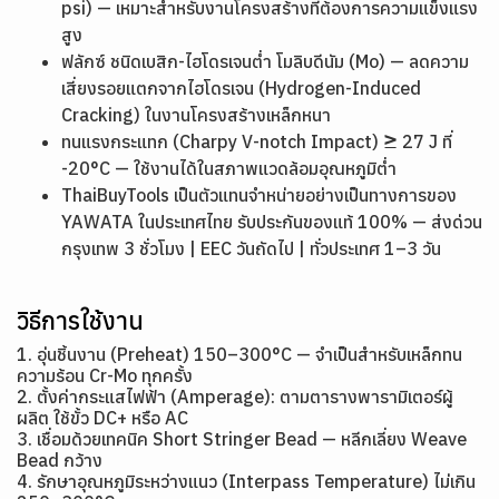
psi) — เหมาะสำหรับงานโครงสร้างที่ต้องการความแข็งแรง
สูง
ฟลักซ์ ชนิดเบสิก-ไฮโดรเจนต่ำ โมลิบดีนัม (Mo) — ลดความ
เสี่ยงรอยแตกจากไฮโดรเจน (Hydrogen-Induced
Cracking) ในงานโครงสร้างเหล็กหนา
ทนแรงกระแทก (Charpy V-notch Impact) ≥ 27 J ที่
-20°C — ใช้งานได้ในสภาพแวดล้อมอุณหภูมิต่ำ
ThaiBuyTools เป็นตัวแทนจำหน่ายอย่างเป็นทางการของ
YAWATA ในประเทศไทย รับประกันของแท้ 100% — ส่งด่วน
กรุงเทพ 3 ชั่วโมง | EEC วันถัดไป | ทั่วประเทศ 1–3 วัน
วิธีการใช้งาน
1. อุ่นชิ้นงาน (Preheat) 150–300°C — จำเป็นสำหรับเหล็กทน
ความร้อน Cr-Mo ทุกครั้ง
2. ตั้งค่ากระแสไฟฟ้า (Amperage): ตามตารางพารามิเตอร์ผู้
ผลิต ใช้ขั้ว DC+ หรือ AC
3. เชื่อมด้วยเทคนิค Short Stringer Bead — หลีกเลี่ยง Weave
Bead กว้าง
4. รักษาอุณหภูมิระหว่างแนว (Interpass Temperature) ไม่เกิน