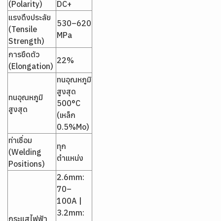
(Polarity)
DC+
แรงดึงประลัย
530–620
(Tensile
MPa
Strength)
การยืดตัว
22%
(Elongation)
ทนอุณหภูมิ
สูงสุด
ทนอุณหภูมิ
500°C
สูงสุด
(เหล็ก
0.5%Mo)
ท่าเชื่อม
ทุก
(Welding
ตำแหน่ง
Positions)
2.6mm:
70–
100A |
3.2mm:
กระแสไฟฟ้า