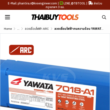
E-Mail: phantira.r@kvsengineer.com |
LINE
@TBTOOL
|
ส่งด่วน
กรุงเทพฯ 3 ชม.
Home
...
ลวดเชื่อมไฟฟ้า ARC
ลวดเชื่อมไฟฟ้าทนความร้อน YAWATA 7016-A1 (AWS A5.5 E7016-A1)