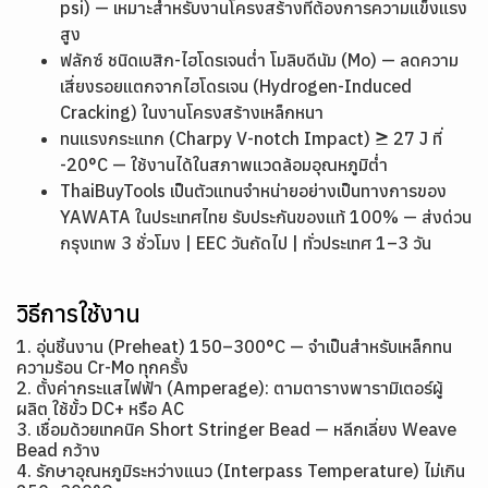
psi) — เหมาะสำหรับงานโครงสร้างที่ต้องการความแข็งแรง
สูง
ฟลักซ์ ชนิดเบสิก-ไฮโดรเจนต่ำ โมลิบดีนัม (Mo) — ลดความ
เสี่ยงรอยแตกจากไฮโดรเจน (Hydrogen-Induced
Cracking) ในงานโครงสร้างเหล็กหนา
ทนแรงกระแทก (Charpy V-notch Impact) ≥ 27 J ที่
-20°C — ใช้งานได้ในสภาพแวดล้อมอุณหภูมิต่ำ
ThaiBuyTools เป็นตัวแทนจำหน่ายอย่างเป็นทางการของ
YAWATA ในประเทศไทย รับประกันของแท้ 100% — ส่งด่วน
กรุงเทพ 3 ชั่วโมง | EEC วันถัดไป | ทั่วประเทศ 1–3 วัน
วิธีการใช้งาน
1. อุ่นชิ้นงาน (Preheat) 150–300°C — จำเป็นสำหรับเหล็กทน
ความร้อน Cr-Mo ทุกครั้ง
2. ตั้งค่ากระแสไฟฟ้า (Amperage): ตามตารางพารามิเตอร์ผู้
ผลิต ใช้ขั้ว DC+ หรือ AC
3. เชื่อมด้วยเทคนิค Short Stringer Bead — หลีกเลี่ยง Weave
Bead กว้าง
4. รักษาอุณหภูมิระหว่างแนว (Interpass Temperature) ไม่เกิน