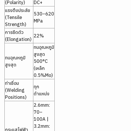
(Polarity)
DC+
แรงดึงประลัย
530–620
(Tensile
MPa
Strength)
การยืดตัว
22%
(Elongation)
ทนอุณหภูมิ
สูงสุด
ทนอุณหภูมิ
500°C
สูงสุด
(เหล็ก
0.5%Mo)
ท่าเชื่อม
ทุก
(Welding
ตำแหน่ง
Positions)
2.6mm:
70–
100A |
3.2mm:
กระแสไฟฟ้า