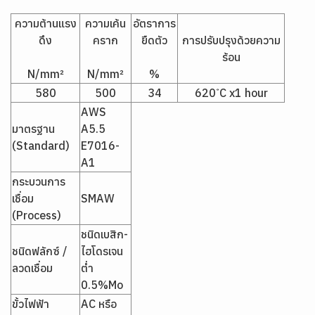
ความต้านแรง
ความเค้น
อัตราการ
ดึง
คราก
ยืดตัว
การปรับปรุงด้วยความ
ร้อน
N/mm²
N/mm²
%
580
500
34
620 ํC x1 hour
AWS
มาตรฐาน
A5.5
(Standard)
E7016-
A1
กระบวนการ
เชื่อม
SMAW
(Process)
ชนิดเบสิก-
ชนิดฟลักซ์ /
ไฮโดรเจน
ลวดเชื่อม
ต่ำ
0.5%Mo
ขั้วไฟฟ้า
AC หรือ