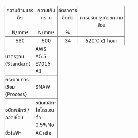
ความต้านแรง
ความเค้น
อัตราการ
ดึง
คราก
ยืดตัว
การปรับปรุงด้วยความ
ร้อน
N/mm²
N/mm²
%
580
500
34
620 ํC x1 hour
AWS
มาตรฐาน
A5.5
(Standard)
E7016-
A1
กระบวนการ
เชื่อม
SMAW
(Process)
ชนิดเบสิก-
ชนิดฟลักซ์ /
ไฮโดรเจน
ลวดเชื่อม
ต่ำ
0.5%Mo
ขั้วไฟฟ้า
AC หรือ