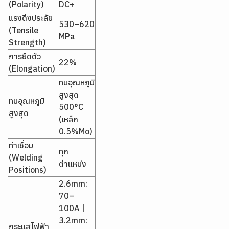
(Polarity)
DC+
แรงดึงประลัย
530–620
(Tensile
MPa
Strength)
การยืดตัว
22%
(Elongation)
ทนอุณหภูมิ
สูงสุด
ทนอุณหภูมิ
500°C
สูงสุด
(เหล็ก
0.5%Mo)
ท่าเชื่อม
ทุก
(Welding
ตำแหน่ง
Positions)
2.6mm:
70–
100A |
3.2mm:
กระแสไฟฟ้า