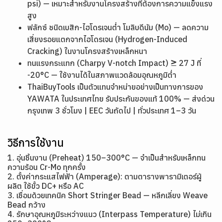
psi) — เหมาะสำหรับงานโครงสร้างที่ต้องการความแข็งแรง
สูง
ฟลักซ์ ชนิดเบสิก-ไฮโดรเจนต่ำ โมลิบดีนัม (Mo) — ลดความ
เสี่ยงรอยแตกจากไฮโดรเจน (Hydrogen-Induced
Cracking) ในงานโครงสร้างเหล็กหนา
ทนแรงกระแทก (Charpy V-notch Impact) ≥ 27 J ที่
-20°C — ใช้งานได้ในสภาพแวดล้อมอุณหภูมิต่ำ
ThaiBuyTools เป็นตัวแทนจำหน่ายอย่างเป็นทางการของ
YAWATA ในประเทศไทย รับประกันของแท้ 100% — ส่งด่วน
กรุงเทพ 3 ชั่วโมง | EEC วันถัดไป | ทั่วประเทศ 1–3 วัน
วิธีการใช้งาน
1. อุ่นชิ้นงาน (Preheat) 150–300°C — จำเป็นสำหรับเหล็กทน
ความร้อน Cr-Mo ทุกครั้ง
2. ตั้งค่ากระแสไฟฟ้า (Amperage): ตามตารางพารามิเตอร์ผู้
ผลิต ใช้ขั้ว DC+ หรือ AC
3. เชื่อมด้วยเทคนิค Short Stringer Bead — หลีกเลี่ยง Weave
Bead กว้าง
4. รักษาอุณหภูมิระหว่างแนว (Interpass Temperature) ไม่เกิน