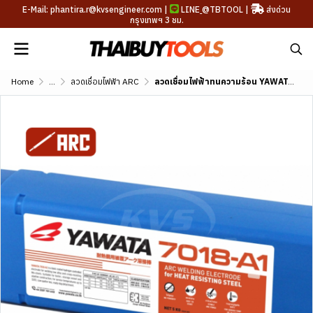
E-Mail: phantira.r@kvsengineer.com |
LINE
@TBTOOL
|
ส่งด่วน
กรุงเทพฯ 3 ชม.
Home
...
ลวดเชื่อมไฟฟ้า ARC
ลวดเชื่อมไฟฟ้าทนความร้อน YAWATA 7016-A1 (AWS A5.5 E7016-A1)