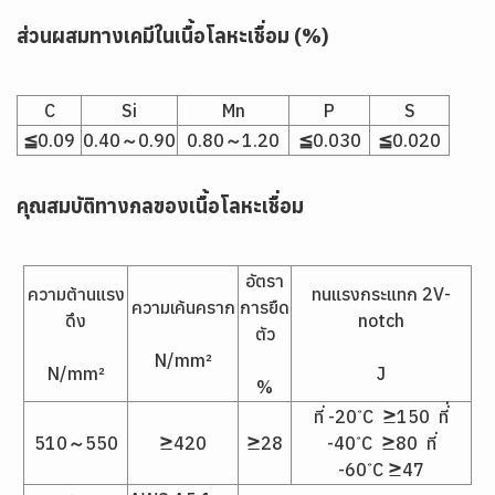
ส่วนผสมทางเคมีในเนื้อโลหะเชื่อม (%)
C
Si
Mn
P
S
≦0.09
0.40～0.90
0.80～1.20
≦0.030
≦0.020
คุณสมบัติทางกลของเนื้อโลหะเชื่อม
อัตรา
ความต้านแรง
ทนแรงกระแทก 2V-
ความเค้นคราก
การยืด
ดึง
notch
ตัว
N/mm²
N/mm²
J
%
ที่ -20 ํC ≥150 ที่่
510～550
≥420
≥28
-40 ํC ≥80 ที่
-60 ํC ≥47