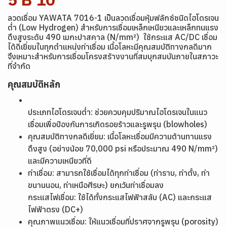
ลวดเชื่อม YAWATA 7016-1 เป็นลวดเชื่อมหุ้มฟลักซ์ชนิดไฮโดรเจน
ต่ำ (Low Hydrogen) สำหรับการเชื่อมเหล็กเหนียวและเหล็กทนแรง
ดึงสูงระดับ 490 เมกะปาสคาล (N/mm²) ใช้กระแส AC/DC เชื่อม
ได้ดีเยี่ยมในทุกตำแหน่งท่าเชื่อม เนื้อโลหะมีคุณสมบัติทางกลดีมาก
จึงเหมาะสำหรับการเชื่อมโครงสร้างงานที่สมบุกสมบันภายในสภาวะ
ที่จำกัด
คุณสมบัติหลัก
ประเภทไฮโดรเจนต่ำ: ช่วยควบคุมปริมาณไฮโดรเจนในแนว
เชื่อมเพื่อป้องกันการเกิดรอยร้าวและรูพรุน (blowholes)
คุณสมบัติทางกลดีเยี่ยม: เนื้อโลหะเชื่อมมีความต้านทานแรง
ดึงสูง (อย่างน้อย 70,000 psi หรือประมาณ 490 N/mm²)
และมีความเหนียวที่ดี
ท่าเชื่อม: สามารถใช้เชื่อมได้ทุกท่าเชื่อม (ท่าราบ, ท่าตั้ง, ท่า
ขนานนอน, ท่าเหนือศีรษะ) ยกเว้นท่าเชื่อมลง
กระแสไฟเชื่อม: ใช้ได้ทั้งกระแสไฟฟ้าสลับ (AC) และกระแส
ไฟฟ้าตรง (DC+)
คุณภาพแนวเชื่อม: ให้แนวเชื่อมที่ปราศจากรูพรุน (porosity)