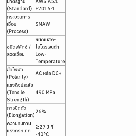
มาตรฐาน
AWS A5.1
(Standard)
E7016-1
กระบวนการ
เชื่อม
SMAW
(Process)
ชนิดเบสิก-
ชนิดฟลักซ์ /
ไฮโดรเจนต่ำ
ลวดเชื่อม
Low-
Temperature
ขั้วไฟฟ้า
AC หรือ DC+
(Polarity)
แรงดึงประลัย
(Tensile
490 MPa
Strength)
การยืดตัว
26%
(Elongation)
ความทนทาน
≥27 J ที่
แรงกระแทก
-40°C