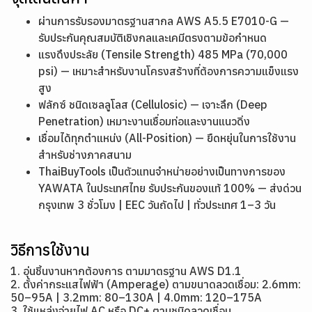
ผ่านการรับรองมาตรฐานสากล AWS A5.5 E7010-G —
รับประกันคุณสมบัติเชิงกลและเคมีตรงตามข้อกำหนด
แรงดึงประลัย (Tensile Strength) 485 MPa (70,000
psi) — เหมาะสำหรับงานโครงสร้างที่ต้องการความแข็งแรง
สูง
ฟลักซ์ ชนิดเซลลูโลส (Cellulosic) — เจาะลึก (Deep
Penetration) เหมาะงานเชื่อมท่อและงานแนวดิ่ง
เชื่อมได้ทุกตำแหน่ง (All-Position) — ยืดหยุ่นในการใช้งาน
สำหรับช่างภาคสนาม
ThaiBuyTools เป็นตัวแทนจำหน่ายอย่างเป็นทางการของ
YAWATA ในประเทศไทย รับประกันของแท้ 100% — ส่งด่วน
กรุงเทพ 3 ชั่วโมง | EEC วันถัดไป | ทั่วประเทศ 1–3 วัน
วิธีการใช้งาน
1. อุ่นชิ้นงานหากต้องการ ตามมาตรฐาน AWS D1.1
2. ตั้งค่ากระแสไฟฟ้า (Amperage) ตามขนาดลวดเชื่อม: 2.6mm:
50–95A | 3.2mm: 80–130A | 4.0mm: 120–175A
3. ใช้แหล่งจ่ายไฟ AC หรือ DC+ ตามชนิดลวดเชื่อม