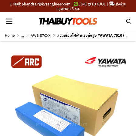
E-Mail: phantira.r@kvsengineer.com |
LINE
@TBTOOL
|
ส่งด่วน
กรุงเทพฯ 3 ชม.
Home
...
AWS E70XX
ลวดเชื่อมไฟฟ้าแรงดึงสูง YAWATA 7010 (AWS A5.5 E7010-G)