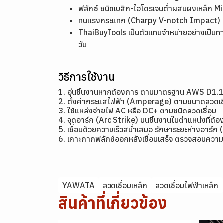
ฟลักซ์ ชนิดเบสิก-ไฮโดรเจนต่ำผสมผงเหล็ก
ทนแรงกระแทก (Charpy V-notch Impact) ≥ 4
ThaiBuyTools เป็นตัวแทนจำหน่ายอย่างเป็นท
วัน
วิธีการใช้งาน
1. อุ่นชิ้นงานหากต้องการ ตามมาตรฐาน AWS D1.
2. ตั้งค่ากระแสไฟฟ้า (Amperage) ตามขนาดลว
3. ใช้แหล่งจ่ายไฟ AC หรือ DC+ ตามชนิดลวดเชื่อม
4. จุดอาร์ก (Arc Strike) บนชิ้นงานในตำแหน่งที่ต้อง
5. เชื่อมด้วยความเร็วสม่ำเสมอ รักษาระยะห่างอาร์ก 
6. เคาะกากฟลักซ์ออกหลังเชื่อมเสร็จ ตรวจสอบความ
YAWATA
ลวดเชื่อมเหล็ก
ลวดเชื่อมไฟฟ้าเหล็ก
สินค้าที่เกี่ยวข้อง