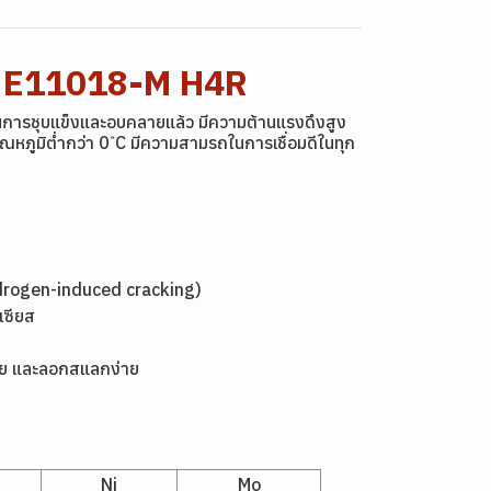
5 E11018-M H4R
นการชุบแข็งและอบคลายแล้ว มีความต้านแรงดึงสูง
มิต่ำกว่า 0 ํC มีความสามรถในการเชื่อมดีในทุก
ydrogen-induced cracking)
เซียส
ฟน้อย และลอกสแลกง่าย
Ni
Mo