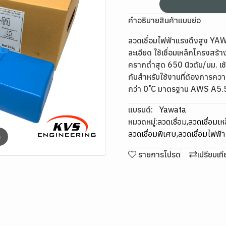
คำอธิบายสินค้าแบบย่อ
ลวดเชื่อมไฟฟ้าแรงดึงสูง Y
ละเอียด ใช้เชื่อมเหล็กโครงสร้
ครากต่ำสุด 650 นิวตัน/มม. เ
กันสำหรับใช้งานที่ต้องการควา
กว่า 0 ํC มาตรฐาน AWS A5
แบรนด์:
Yawata
หมวดหมู่:
ลวดเชื่อม
,
ลวดเชื่อมเห
ลวดเชื่อมพิเศษ
,
ลวดเชื่อมไฟฟ้
m
รายการโปรด
เปรียบเท