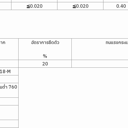
≦0.020
≦0.020
0.40
ราก
อัตราการยืดตัว
ทนแรงกระแท
%
20
018-M
จนต่ำ 760