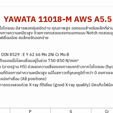
งสูง YAWATA 11018-M AWS A5.
ฮโดรเจน มีสารพอกหุ้มชนิดด่าง คุณภาพสูง ออกแบบสำหรับเหล็กที่ผ่า
งการความเหนียวสูง ด้วยการทดสอบแรงกระแทกแบบ Notch ทดสอบอุณหภู
ดไฟเชื่อมน้อย สแล็กขจัดออกง่าย
,
DIN 8529 : E Y 62 66 Mn 2Ni Cr Mo B
ึงของเนื้อโลหะเชื่อมอยู่ในช่วง 750-850 N/mm²
มาก (มาตรฐาน H5) ช่วยลดความเสี่ยงของการแตกร้าวจากไฮโดรเจน (h
นที่ต้องการค่าความเหนียวสูง แม้ในสภาวะที่อุณหภูมิต่ำกว่า 0 องศาเซล
แหน่งท่าเชื่อม (All positions)
ุณภาพการตรวจสอบด้วย X-ray ที่ดีเยี่ยม (good X-ray quality) มีสะเก็ดไ
P
S
Cr