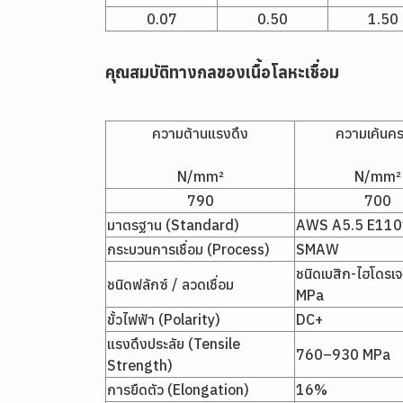
0.07
0.50
1.50
คุณสมบัติทางกลของเนื้อโลหะเชื่อม
ความต้านแรงดึง
ความเค้นค
N/mm²
N/mm²
790
700
มาตรฐาน (Standard)
AWS A5.5 E11
กระบวนการเชื่อม (Process)
SMAW
ชนิดเบสิก-ไฮโดรเ
ชนิดฟลักซ์ / ลวดเชื่อม
MPa
ขั้วไฟฟ้า (Polarity)
DC+
แรงดึงประลัย (Tensile
760–930 MPa
Strength)
การยืดตัว (Elongation)
16%