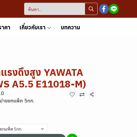
ราคา
เกี่ยวกับเรา
บทความ
้าแรงดึงสูง YAWATA
S A5.5 E11018-M)
.0
แชร์
น่ายยกแพ็ค 5กก.
ยยกแพ็ค 5กก.