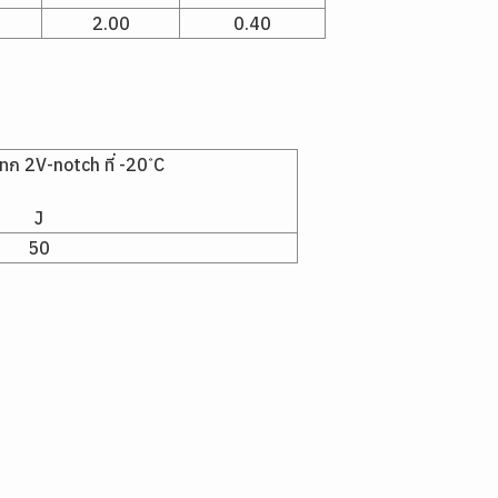
2.00
0.40
ก 2V-notch ที่ -20 ํC
J
50