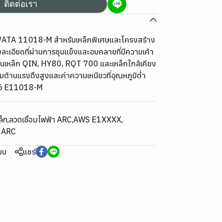
ติดต่อเรา
AWATA 11018-M สำหรับเหล็กพิเศษและโครงสร้าง
างละเอียดที่ผ่านการชุบแข็งและอบคลายที่มีความเค้า
ช้นเหล็ก QIN, HY80, RQT 700 และเหล็กใกล้เคียง
มต้านแรงดึงสูงและค่าความเหนียวที่อุณหภูมิต่ำ
.5 E11018-M
ล็ก
,
ลวดเชื่อมไฟฟ้า ARC
,
AWS E1XXXX
,
า ARC
ียบ
แชร์