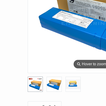
⚲
Hover to zoo