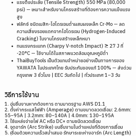
แรงดึงประลัย (Tensile Strength) 550 MPa (80,000
psi) — เหมาะสำหรับงานโครงสร้างที่ต้องการความแข็งแรง
สูง
ฟลักซ์ ชนิดเบสิก-ไฮโดรเจนต่ำผสมผงเหล็ก Cr-Mo — ลด
ความเสี่ยงรอยแตกจากไฮโดรเจน (Hydrogen-Induced
Cracking) ในงานโครงสร้างเหล็กหนา
ทนแรงกระแทก (Charpy V-notch Impact) ≥ 27 J ที่
-20°C — ใช้งานได้ในสภาพแวดล้อมอุณหภูมิต่ำ
ThaiBuyTools เป็นตัวแทนจำหน่ายอย่างเป็นทางการของ
YAWATA ในประเทศไทย รับประกันของแท้ 100% — ส่งด่วน
กรุงเทพ 3 ชั่วโมง | EEC วันถัดไป | ทั่วประเทศ 1–3 วัน
วิธีการใช้งาน
1. อุ่นชิ้นงานหากต้องการ ตามมาตรฐาน AWS D1.1
2. ตั้งค่ากระแสไฟฟ้า (Amperage) ตามขนาดลวดเชื่อม: 2.6mm:
55–95A | 3.2mm: 80–140A | 4.0mm: 130–195A
3. ใช้แหล่งจ่ายไฟ AC หรือ DC+ ตามชนิดลวดเชื่อม
4. จุดอาร์ก (Arc Strike) บนชิ้นงานในตำแหน่งที่ต้องการเชื่อม
5. เชื่อมด้วยความเร็วสม่ำเสมอ รักษาระยะห่างอาร์ก (Arc Length)