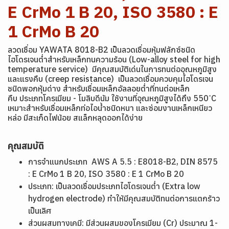
E CrMo 1 B 20, ISO 3580 : E
1 CrMo B 20
ลวดเชื่อม YAWATA 8018-B2 เป็นลวดเชื่อมหุ้มฟลักซ์ชนิด
ไฮโดรเจนต่ำสำหรับเหล็กทนความร้อน (Low-alloy steel for high
temperature service) มีคุณสมบัติเด่นในการทนต่ออุณหภูมิสูง
และแรงคืบ (creep resistance) เป็นลวดเชื่อมควบคุมไฮโดรเจน
ชนิดพอกหุ้มด่าง สำหรับเชื่อมเหล็กอัลลอยต่ำที่ทนต่อเหล็ก
คืบ ประเภทโครเมียม - โมลิบดีนัม ใช้งานที่อุณหภูมิสูงได้ถึง 550 ํC
เหมาะสำหรับเชื่อมเหล็กท่อไอน้ำชนิดหนา และซ่อมงานเหล็กเหนียว
หล่อ มีสะเก็ดไฟน้อย สแล็กหลุดออกได้ง่าย
คุณสมบัติ
การจำแนกประเภท
AWS A 5.5 : E8018-B2,
DIN 8575
: E CrMo 1 B 20,
ISO 3580 : E 1 CrMo B 20
ประเภท: เป็นลวดเชื่อมประเภทไฮโดรเจนต่ำ (Extra low
hydrogen electrode) ทำให้มีคุณสมบัติทนต่อการแตกร้าว
เป็นเลิศ
ส่วนผสมทางเคมี: มีส่วนผสมของโครเมียม (Cr) ประมาณ 1-