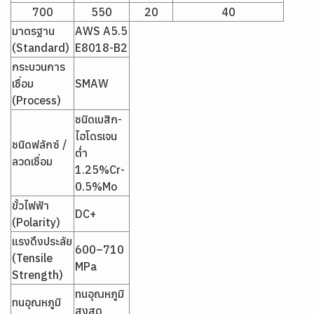
700
550
20
40
มาตรฐาน
AWS A5.5
(Standard)
E8018-B2
กระบวนการ
เชื่อม
SMAW
(Process)
ชนิดเบสิก-
ไฮโดรเจน
ชนิดฟลักซ์ /
ต่ำ
ลวดเชื่อม
1.25%Cr-
0.5%Mo
ขั้วไฟฟ้า
DC+
(Polarity)
แรงดึงประลัย
600–710
(Tensile
MPa
Strength)
ทนอุณหภูมิ
ทนอุณหภูมิ
สูงสุด