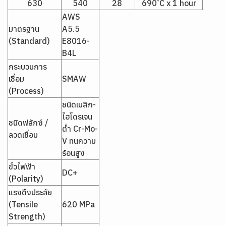
630
540
28
690 ํC x 1 hour
AWS
มาตรฐาน
A5.5
(Standard)
E8016-
B4L
กระบวนการ
เชื่อม
SMAW
(Process)
ชนิดเบสิก-
ไฮโดรเจน
ชนิดฟลักซ์ /
ต่ำ Cr-Mo-
ลวดเชื่อม
V ทนความ
ร้อนสูง
ขั้วไฟฟ้า
DC+
(Polarity)
แรงดึงประลัย
(Tensile
620 MPa
Strength)