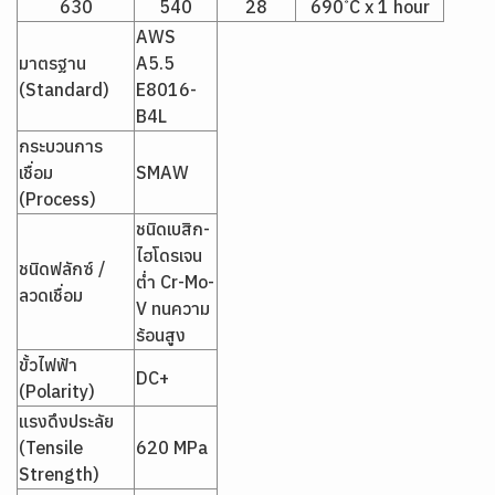
630
540
28
690 ํC x 1 hour
AWS
มาตรฐาน
A5.5
(Standard)
E8016-
B4L
กระบวนการ
เชื่อม
SMAW
(Process)
ชนิดเบสิก-
ไฮโดรเจน
ชนิดฟลักซ์ /
ต่ำ Cr-Mo-
ลวดเชื่อม
V ทนความ
ร้อนสูง
ขั้วไฟฟ้า
DC+
(Polarity)
แรงดึงประลัย
(Tensile
620 MPa
Strength)