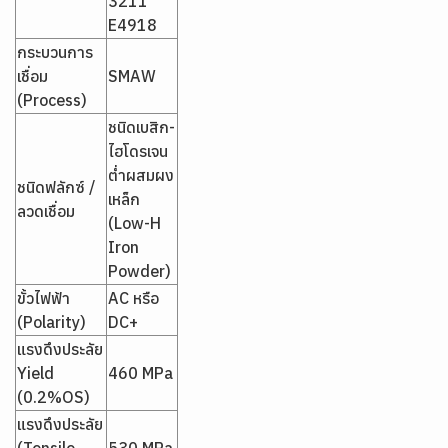
3211
E4918
กระบวนการ
เชื่อม
SMAW
(Process)
ชนิดเบสิก-
ไฮโดรเจน
ต่ำผสมผง
ชนิดฟลักซ์ /
เหล็ก
ลวดเชื่อม
(Low-H
Iron
Powder)
ขั้วไฟฟ้า
AC หรือ
(Polarity)
DC+
แรงดึงประลัย
Yield
460 MPa
(0.2%OS)
แรงดึงประลัย