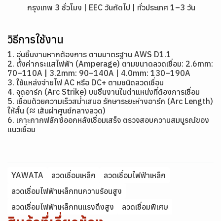
กรุงเทพ 3 ชั่วโมง | EEC วันถัดไป | ทั่วประเทศ 1–3 วัน
วิธีการใช้งาน
1. อุ่นชิ้นงานหากต้องการ ตามมาตรฐาน AWS D1.1
2. ตั้งค่ากระแสไฟฟ้า (Amperage) ตามขนาดลวดเชื่อม: 2.6mm:
70–110A | 3.2mm: 90–140A | 4.0mm: 130–190A
3. ใช้แหล่งจ่ายไฟ AC หรือ DC+ ตามชนิดลวดเชื่อม
4. จุดอาร์ก (Arc Strike) บนชิ้นงานในตำแหน่งที่ต้องการเชื่อม
5. เชื่อมด้วยความเร็วสม่ำเสมอ รักษาระยะห่างอาร์ก (Arc Length)
ให้สั้น (≈ เส้นผ่าศูนย์กลางลวด)
6. เคาะกากฟลักซ์ออกหลังเชื่อมเสร็จ ตรวจสอบความสมบูรณ์ของ
แนวเชื่อม
YAWATA
ลวดเชื่อมเหล็ก
ลวดเชื่อมไฟฟ้าเหล็ก
ลวดเชื่อมไฟฟ้าเหล็กทนความร้อนสูง
ลวดเชื่อมไฟฟ้าเหล็กทนแรงดึงสูง
ลวดเชื่อมพิเศษ