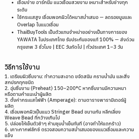
เชื่อมง่าย อาร์กนิ่ม แนวเชื่อมสวยงาม เหมาะสำหรับช่างทุก
ระดับ
ใช้กระแสสูง เชื่อมพอกผิวได้หนาสม่ำเสมอ — ลดรอยนูนและ
Overlap ในแนวเชื่อม
ThaiBuyTools เป็นตัวแทนจำหน่ายอย่างเป็นทางการของ
YAWATA ในประเทศไทย รับประกันของแท้ 100% — ส่งด่วน
กรุงเทพ 3 ชั่วโมง | EEC วันถัดไป | ทั่วประเทศ 1–3 วัน
วิธีการใช้งาน
1. เตรียมผิวชิ้นงาน: ทำความสะอาด ขจัดสนิม คราบน้ำมัน และสิ่ง
สกปรกทุกชนิด
2. อุ่นชิ้นงาน (Preheat) 150–200°C หากชิ้นงานมีความหนา
หรือตามคำแนะนำผู้ผลิต
3. ตั้งค่ากระแสไฟฟ้า (Amperage): ตามตารางพารามิเตอร์ผู้
ผลิต
4. เชื่อมพอกผิวเป็นแนว Stringer Bead ขนานกัน หลีกเลี่ยง
Weave Bead ที่กว้างเกินไป
5. ปล่อยให้เย็นตัวช้าๆ ห้ามชุบน้ำเย็นทันที (อาจทำให้แตกร้าว)
6. เคาะกากฟลักซ์ ตรวจสอบความสม่ำเสมอของแนวเชื่อมและความ
แข็ง