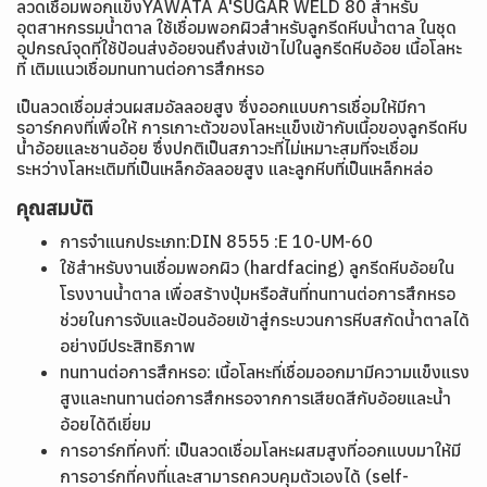
ลวดเชื่อมพอกแข็งYAWATA A'SUGAR WELD 80 สำหรับ
อุตสาหกรรมน้ำตาล ใช้เชื่อมพอกผิวสำหรับลูกรีดหีบน้ำตาล ในชุด
อุปกรณ์จุดที่ใช้ป้อนส่งอ้อยจนถึงส่งเข้าไปในลูกรีดหีบอ้อย เนื้อโลหะ
ที่ เติมแนวเชื่อมทนทานต่อการสึกหรอ
เป็นลวดเชื่อมส่วนผสมอัลลอยสูง ซึ่งออกแบบการเชื่อมให้มีกา
รอาร์กคงที่เพื่อให้ การเกาะตัวของโลหะแข็งเข้ากับเนื้อของลูกรีดหีบ
น้ำอ้อยและชานอ้อย ซึ่งปกติเป็นสภาวะที่ไม่เหมาะสมที่จะเชื่อม
ระหว่างโลหะเติมที่เป็นเหล็กอัลลอยสูง และลูกหีบที่เป็นเหล็กหล่อ
คุณสมบัติ
การจำแนกประเภท:DIN 8555 :E 10-UM-60
ใช้สำหรับงานเชื่อมพอกผิว (hardfacing) ลูกรีดหีบอ้อยใน
โรงงานน้ำตาล เพื่อสร้างปุ่มหรือสันที่ทนทานต่อการสึกหรอ
ช่วยในการจับและป้อนอ้อยเข้าสู่กระบวนการหีบสกัดน้ำตาลได้
อย่างมีประสิทธิภาพ
ทนทานต่อการสึกหรอ: เนื้อโลหะที่เชื่อมออกมามีความแข็งแรง
สูงและทนทานต่อการสึกหรอจากการเสียดสีกับอ้อยและน้ำ
อ้อยได้ดีเยี่ยม
การอาร์กที่คงที่: เป็นลวดเชื่อมโลหะผสมสูงที่ออกแบบมาให้มี
การอาร์กที่คงที่และสามารถควบคุมตัวเองได้ (self-