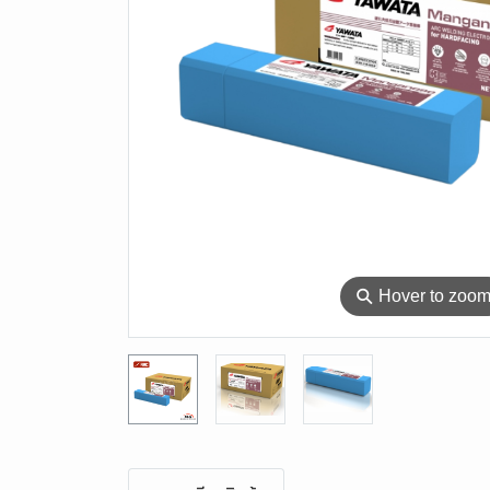
⚲
Hover to zoo