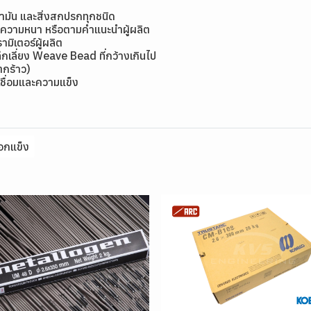
้ำมัน และสิ่งสกปรกทุกชนิด
มีความหนา หรือตามคำแนะนำผู้ผลิต
ิเตอร์ผู้ผลิต
กเลี่ยง Weave Bead ที่กว้างเกินไป
แตกร้าว)
ชื่อมและความแข็ง
อกแข็ง