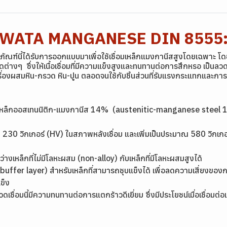
 YAWATA MANGANESE DIN 8555
นี้ได้รับการออกแบบมาเพื่อใช้เชื่อมเหล็กแมงกานีสสูงโดยเฉพาะ โด
ต่างๆ ซึ่งให้เนื้อเชื่อมที่มีความแข็งสูงและทนทานต่อการสึกหรอ เป็นลว
ื่องผสมหิน-กรวด หิน-ปูน ตลอดจนใช้กับชิ้นส่วนที่รับแรงกระแทกและการ
วเหล็กออสเทนนิติก-แมงกานีส 14% (austenitic-manganese steel 14%)
มาณ 230 วิกเกอร์ (HV) ในสภาพหลังเชื่อม และเพิ่มเป็นประมาณ 580 วิ
่างเหล็กที่ไม่มีโลหะผสม (non-alloy) กับเหล็กที่มีโลหะผสมสูงได้
ื้น (buffer layer) สำหรับเหล็กที่สามารถชุบแข็งได้ เพื่อลดความเสี่ย
ข็ง
เชื่อมนี้มีความทนทานต่อการแตกร้าวดีเยี่ยม ซึ่งมีประโยชน์เมื่อเชื่อมต่อเ