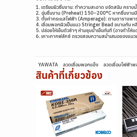
1. เตรียมผิวชิ้นงาน: ทำความสะอาด ขจัดสนิม คราบน
2. อุ่นชิ้นงาน (Preheat) 150–200°C หากชิ้นงาน
3. ตั้งค่ากระแสไฟฟ้า (Amperage): ตามตารางพาราม
4. เชื่อมพอกผิวเป็นแนว Stringer Bead ขนานกัน หลี
5. ปล่อยให้เย็นตัวช้าๆ ห้ามชุบน้ำเย็นทันที (อาจทำให้
6. เคาะกากฟลักซ์ ตรวจสอบความสม่ำเสมอของแนวเ
YAWATA
ลวดเชื่อมพอกแข็ง
ลวดเชื่อมไฟฟ้าพ
สินค้าที่เกี่ยวข้อง