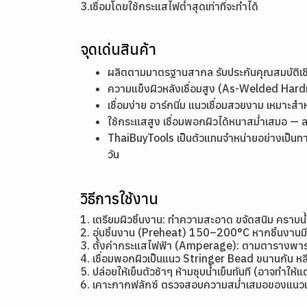
3.เชื่อมโดยใช้กระแสไฟต่ำสุดเท่าที่จะทำได้
จุดเด่นสินค้า
ผลิตตามมาตรฐานสากล รับประกันคุณสมบัติ
ความแข็งผิวหลังเชื่อมสูง (As-Welded Ha
เชื่อมง่าย อาร์กนิ่ม แนวเชื่อมสวยงาม เหมาะสำ
ใช้กระแสสูง เชื่อมพอกผิวได้หนาสม่ำเสมอ — 
ThaiBuyTools เป็นตัวแทนจำหน่ายอย่างเป็นท
วัน
วิธีการใช้งาน
1. เตรียมผิวชิ้นงาน: ทำความสะอาด ขจัดสนิม คราบน
2. อุ่นชิ้นงาน (Preheat) 150–200°C หากชิ้นงาน
3. ตั้งค่ากระแสไฟฟ้า (Amperage): ตามตารางพาราม
4. เชื่อมพอกผิวเป็นแนว Stringer Bead ขนานกัน หลี
5. ปล่อยให้เย็นตัวช้าๆ ห้ามชุบน้ำเย็นทันที (อาจทำให้
6. เคาะกากฟลักซ์ ตรวจสอบความสม่ำเสมอของแนวเ