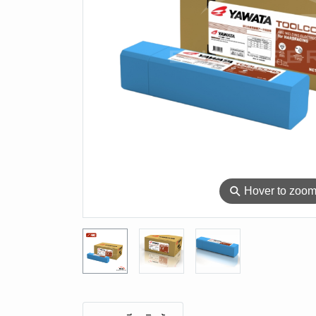
⚲
Hover to zoo