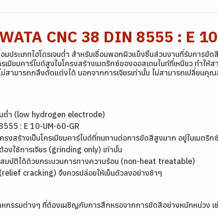
YAWATA CNC 38 DIN 8555 : E 
ระเภทไฮโดรเจนต่ำ สำหรับเชื่อมพอกผิวแข็งชิ้นส่วนงานที่รับการขัดส
โครเมียมคาร์ไบด์สูงในโครงสร้างเมตริกซ์ของออสเตนไนท์ที่เหนียว ทำให้
ไม่สามารถกลึงตัดแต่งได้ นอกจากการเจียรเท่านั้น ไม่สามารถเปลี่ยนค
เจนต่ำ (low hydrogen electrode)
 8555 : E 10-UM-60-GR
จะมีโครงสร้างเป็นโครเมียมคาร์ไบด์ที่ทนทานต่อการขัดสีสูงมาก อยู่ในเมตริก
องใช้การเจียร (grinding only) เท่านั้น
ุณสมบัติได้ด้วยกระบวนการทางความร้อน (non-heat treatable)
 (relief cracking) จึงควรปล่อยให้เย็นตัวลงอย่างช้าๆ
าหกรรมต่างๆ ที่ต้องเผชิญกับการสึกหรอจากการขัดสีอย่างหนักหน่วง เช