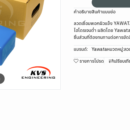
คำอธิบายสินค้าแบบย่อ
ลวดเชื่อมพอกผิวแข็ง YAWATA
ไฮโดรเจนต่ำ ผลิตโดย Yawata
ชิ้นส่วนที่ต้องทนทานต่อการข
แบรนด์:
Yawata
หมวดหมู่:
ลวด
รายการโปรด
เปรียบเท
m