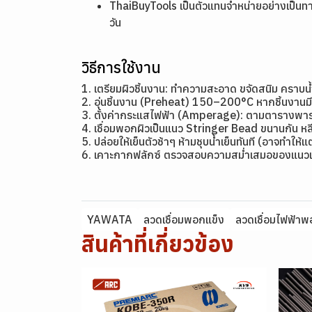
ThaiBuyTools เป็นตัวแทนจำหน่ายอย่างเป็นท
วัน
วิธีการใช้งาน
1. เตรียมผิวชิ้นงาน: ทำความสะอาด ขจัดสนิม คราบน
2. อุ่นชิ้นงาน (Preheat) 150–200°C หากชิ้นงาน
3. ตั้งค่ากระแสไฟฟ้า (Amperage): ตามตารางพาราม
4. เชื่อมพอกผิวเป็นแนว Stringer Bead ขนานกัน หลี
5. ปล่อยให้เย็นตัวช้าๆ ห้ามชุบน้ำเย็นทันที (อาจทำให้
6. เคาะกากฟลักซ์ ตรวจสอบความสม่ำเสมอของแนวเ
YAWATA
ลวดเชื่อมพอกแข็ง
ลวดเชื่อมไฟฟ้าพ
สินค้าที่เกี่ยวข้อง