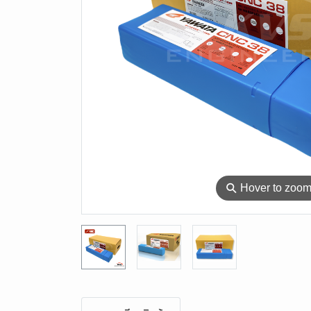
⚲
Hover to zoo