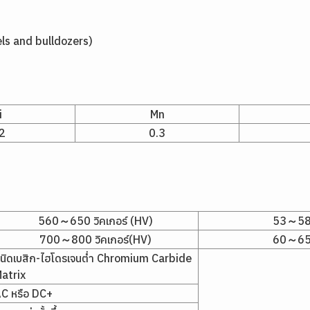
els and bulldozers)
i
Mn
2
0.3
560～650 วิคเกอร์ (HV)
53～58 
700～800 วิคเกอร์(HV)
60～65 
นิดเบสิก-ไฮโดรเจนต่ำ Chromium Carbide
atrix
C หรือ DC+