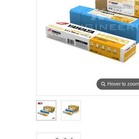
⚲
Hover to zoo