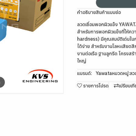
คำอธิบายสินค้าแบบย่อ
ลวดเชื่อมพอกผิวแข็ง YAWATA
สำหรับการพอกผิวแข็งที่ให้คว
hardness) มีคุณสมบัติเด่นใ
ได้ง่าย สำหรับงานโลหะเสียดสี
งานต่อเรือ ฐานลูกรีด โครงสร
ใหญ่
แบรนด์:
Yawata
หมวดหมู่:
ลวด
m
รายการโปรด
เปรียบเท