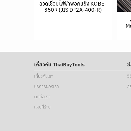
ลวดเชื่อมไฟฟ้าพอกแข็ง KOBE-
350R (JIS DF2A-400-R)
Me
เกี่ยวกับ ThaiBuyTools
ช
เกี่ยวกับเรา
วิ
บริการของเรา
วิ
ติดต่อเรา
แผนที่ร้าน