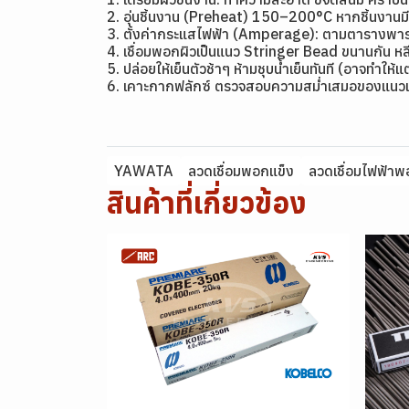
2. อุ่นชิ้นงาน (Preheat) 150–200°C หากชิ้นงาน
3. ตั้งค่ากระแสไฟฟ้า (Amperage): ตามตารางพาราม
4. เชื่อมพอกผิวเป็นแนว Stringer Bead ขนานกัน หลี
5. ปล่อยให้เย็นตัวช้าๆ ห้ามชุบน้ำเย็นทันที (อาจทำให้
6. เคาะกากฟลักซ์ ตรวจสอบความสม่ำเสมอของแนวเ
YAWATA
ลวดเชื่อมพอกแข็ง
ลวดเชื่อมไฟฟ้าพ
สินค้าที่เกี่ยวข้อง