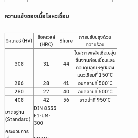
ความแข็งของเนื้อโลหะเชื่อม
ร็อคเวลล์
การปรับปรุงด้วย
วิคเกอร์ (HV)
Shore
(HRC)
ความร้อน
ในสภาพหลังเชื่อม,อุ่น
ชิ้นงานก่อนเชื่อมและ
308
31
44
ควบคุมอุณหภูมิของ
แนวเชื่อมที่ 150 ํC
286
28
41
อบคลายที่ 500 ํC
280
27
40
อบคลายที่ 600 ํC
408
42
56
ราดน้ำที่ 950 ํC
DIN 8555
มาตรฐาน
E1-UM-
(Standard)
300
กระบวนการ