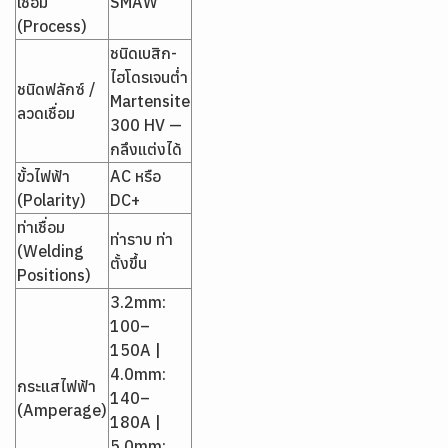
เชื่อม
SMAW
(Process)
ชนิดเบสิก-
ไฮโดรเจนต่ำ
ชนิดฟลักซ์ /
Martensite
ลวดเชื่อม
300 HV —
กลึงแต่งได้
ขั้วไฟฟ้า
AC หรือ
(Polarity)
DC+
ท่าเชื่อม
ท่าราบ ท่า
(Welding
ตั้งขึ้น
Positions)
3.2mm:
100–
150A |
4.0mm:
กระแสไฟฟ้า
140–
(Amperage)
180A |
5.0mm: