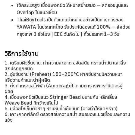
ใช้กระแสสูง เชื่อมพอกผิวได้หนาสม่ำเสมอ — ลดรอยนูนและ
Overlap ในแนวเชื่อม
ThaiBuyTools เป็นตัวแทนจำหน่ายอย่างเป็นทางการของ
YAWATA ในประเทศไทย รับประกันของแท้ 100% — ส่งด่วน
กรุงเทพ 3 ชั่วโมง | EEC วันถัดไป | ทั่วประเทศ 1–3 วัน
วิธีการใช้งาน
1. เตรียมผิวชิ้นงาน: ทำความสะอาด ขจัดสนิม คราบน้ำมัน และสิ่ง
สกปรกทุกชนิด
2. อุ่นชิ้นงาน (Preheat) 150–200°C หากชิ้นงานมีความหนา
หรือตามคำแนะนำผู้ผลิต
3. ตั้งค่ากระแสไฟฟ้า (Amperage): ตามตารางพารามิเตอร์ผู้
ผลิต
4. เชื่อมพอกผิวเป็นแนว Stringer Bead ขนานกัน หลีกเลี่ยง
Weave Bead ที่กว้างเกินไป
5. ปล่อยให้เย็นตัวช้าๆ ห้ามชุบน้ำเย็นทันที (อาจทำให้แตกร้าว)
6. เคาะกากฟลักซ์ ตรวจสอบความสม่ำเสมอของแนวเชื่อมและความ
แข็ง