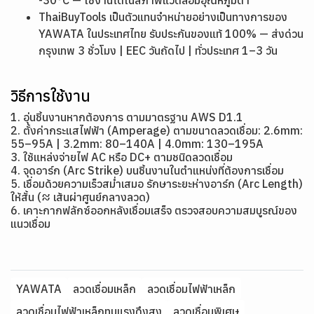
-30°C — ใช้งานได้ในสภาพแวดล้อมอุณหภูมิต่ำ
ThaiBuyTools เป็นตัวแทนจำหน่ายอย่างเป็นทางการของ
YAWATA ในประเทศไทย รับประกันของแท้ 100% — ส่งด่วน
กรุงเทพ 3 ชั่วโมง | EEC วันถัดไป | ทั่วประเทศ 1–3 วัน
วิธีการใช้งาน
1. อุ่นชิ้นงานหากต้องการ ตามมาตรฐาน AWS D1.1
2. ตั้งค่ากระแสไฟฟ้า (Amperage) ตามขนาดลวดเชื่อม: 2.6mm:
55–95A | 3.2mm: 80–140A | 4.0mm: 130–195A
3. ใช้แหล่งจ่ายไฟ AC หรือ DC+ ตามชนิดลวดเชื่อม
4. จุดอาร์ก (Arc Strike) บนชิ้นงานในตำแหน่งที่ต้องการเชื่อม
5. เชื่อมด้วยความเร็วสม่ำเสมอ รักษาระยะห่างอาร์ก (Arc Length)
ให้สั้น (≈ เส้นผ่าศูนย์กลางลวด)
6. เคาะกากฟลักซ์ออกหลังเชื่อมเสร็จ ตรวจสอบความสมบูรณ์ของ
แนวเชื่อม
YAWATA
ลวดเชื่อมเหล็ก
ลวดเชื่อมไฟฟ้าเหล็ก
ลวดเชื่อมไฟฟ้าเหล็กทนแรงดึงสูง
ลวดเชื่อมพิเศษ