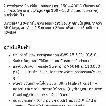
2.ควรนำลวดเชื่อมที่ชื้นไปอบที่อุณหภูมิ 350～400 ํC เป็นเวลา 60
นาทีก่อนใช้งาน เก็บไว้ที่อุณหภูมิ 100～150 ํC และนำออกจากตู้
อบเท่าที่จำเป็น
3.ควรหลีกเลี่ยงการใช้ควาร้อนระหว่างเชื่อมมากเกินไป เช่นมากกว่า
55 กิโลจูล/ซม. สำหรับชิ้นงานหนา 35มม. เพื่อให้แนวเชื่อมมีความ
แข็งแรง
จุดเด่นสินค้า
ผ่านการรับรองมาตรฐานสากล AWS A5.5 E11016-G —
รับประกันคุณสมบัติเชิงกลและเคมีตรงตามข้อกำหนด
แรงดึงประลัย (Tensile Strength) 760 MPa (110,000
psi) — เหมาะสำหรับงานโครงสร้างที่ต้องการความแข็งแรง
สูง
ฟลักซ์ ชนิดเบสิก-ไฮโดรเจนต่ำ Ultra High-Strength —
ลดความเสี่ยงรอยแตกจากไฮโดรเจน (Hydrogen-Induced
Cracking) ในงานโครงสร้างเหล็กหนา
ทนแรงกระแทก (Charpy V-notch Impact) ≥ 27 J ที่