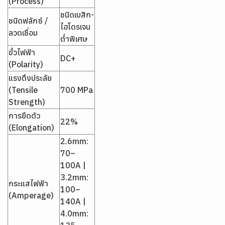
(Process)
ชนิดเบสิก-
ชนิดฟลักซ์ /
ไฮโดรเจน
ลวดเชื่อม
ต่ำพิเศษ
ขั้วไฟฟ้า
DC+
(Polarity)
แรงดึงประลัย
(Tensile
700 MPa
Strength)
การยืดตัว
22%
(Elongation)
2.6mm:
70–
100A |
3.2mm:
กระแสไฟฟ้า
100–
(Amperage)
140A |
4.0mm: