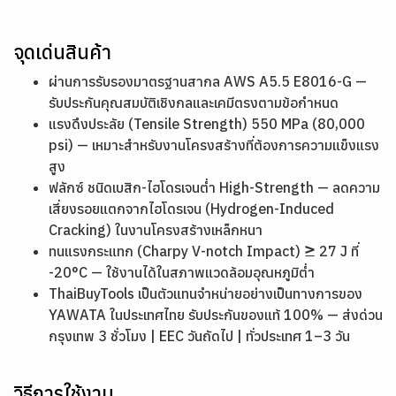
จุดเด่นสินค้า
ผ่านการรับรองมาตรฐานสากล AWS A5.5 E8016-G —
รับประกันคุณสมบัติเชิงกลและเคมีตรงตามข้อกำหนด
แรงดึงประลัย (Tensile Strength) 550 MPa (80,000
psi) — เหมาะสำหรับงานโครงสร้างที่ต้องการความแข็งแรง
สูง
ฟลักซ์ ชนิดเบสิก-ไฮโดรเจนต่ำ High-Strength — ลดความ
เสี่ยงรอยแตกจากไฮโดรเจน (Hydrogen-Induced
Cracking) ในงานโครงสร้างเหล็กหนา
ทนแรงกระแทก (Charpy V-notch Impact) ≥ 27 J ที่
-20°C — ใช้งานได้ในสภาพแวดล้อมอุณหภูมิต่ำ
ThaiBuyTools เป็นตัวแทนจำหน่ายอย่างเป็นทางการของ
YAWATA ในประเทศไทย รับประกันของแท้ 100% — ส่งด่วน
กรุงเทพ 3 ชั่วโมง | EEC วันถัดไป | ทั่วประเทศ 1–3 วัน
วิธีการใช้งาน