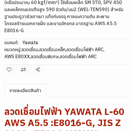
(หรือประมาณ 60 kgf/mm²) ใช้เชือมเหล็ก SM 570, SPV 450
และเหล็กทนแรงดึงสูง 590 นิวตัน/มม2 (WEL-TEN590) สำหรับ
ฐานประตูวาล์วเตาเผา แท็งก์บรรจุ ภาชนะความดัน สะพาน
โครงสร้างนอกชายฝั่ง และงานจักรกล มาตรฐาน AWS A5.5
E8016-G
แบรนด์:
Yawata
หมวดหมู่:
ลวดเชื่อม
,
ลวดเชื่อมเหล็ก
,
ลวดเชื่อมไฟฟ้า ARC
,
AWS E80XX
,
ลวดเชื่อมพิเศษ
,
ลวดเชื่อมไฟฟ้า ARC
แชร์
รายละเอียดสินค้า
ลวดเชื่อมไฟฟ้า YAWATA L-60
AWS A5.5 :E8016-G, JIS Z